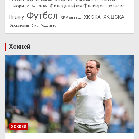
Филадельфия Флайерз
Фьюри
Фрэнсис
УЕФА
ФИФА
Футбол
ХК ЦСКА
ХК СКА
Нганну
ХК Авангард
Эксклюзив
Яир Родригес
Хоккей
ХОККЕЙ