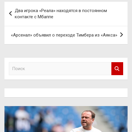
Навигация
Два игрока «Реала» находятся в постоянном
по
контакте с Мбаппе
записям
«Арсенал» объявил о переходе Тимбера из «Аякса»
П
о
и
с
к