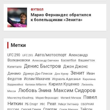
ФУТБОЛ
Марио Фернандес обратился
к болельщикам «Зенита»
Метки
Авто/мотоспорт
Александр
UFC 290
UFC 295
Волкановски
Вашингтон
Александр Овечкин
Баскетбол
Денис Быстров
Джон Джонс
Кэпиталз
Зенит
Динамо
Иван
Дрикус Дю Плесси
Дэн Хукер
Федотов
Ислам Махачев
Исраэль Адесанья
Каролина
Кирилл Куценко
Харрикейнз
Килиан Мбаппе
Лионель
Максим Сидоров
Любовь Энина
Месси
Павел
Манчестер Юнайтед
Марио Фернандес
Матвей Мичков
Ниткин
Реал
РБ Спорт
СБОРНАЯ
РФС
Роберт Уиттакер
Спартак
Тайсон
РОССИИ
Сергей Семак
Стипе Миочич