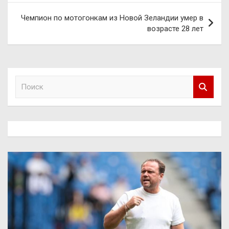
записям
Чемпион по мотогонкам из Новой Зеландии умер в
возрасте 28 лет
П
о
и
с
к