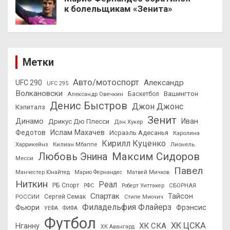
к болельщикам «Зенита»
Метки
Авто/мотоспорт
Александр
UFC 290
UFC 295
Волкановски
Вашингтон
Александр Овечкин
Баскетбол
Денис Быстров
Джон Джонс
Кэпиталз
Зенит
Динамо
Иван
Дрикус Дю Плесси
Дэн Хукер
Федотов
Ислам Махачев
Исраэль Адесанья
Каролина
Кирилл Куценко
Харрикейнз
Килиан Мбаппе
Лионель
Максим Сидоров
Любовь Энина
Месси
Павел
Манчестер Юнайтед
Марио Фернандес
Матвей Мичков
Ниткин
Реал
РБ Спорт
СБОРНАЯ
РФС
Роберт Уиттакер
Спартак
Тайсон
РОССИИ
Сергей Семак
Стипе Миочич
Филадельфия Флайерз
Фьюри
Фрэнсис
УЕФА
ФИФА
Футбол
ХК ЦСКА
ХК СКА
Нганну
ХК Авангард