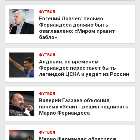
ФУТБОЛ
Евгений Ловчев: письмо
Фернандеса должно быть
озаглавлено: «Миром правит
бабло»
ФУТБОЛ
Алдонин: со временем
Фернандес перестанет быть
легендой ЦСКА и уедет из России
ФУТБОЛ
Валерий Газзаев объяснил,
почему «Зенит» решил подписать
Марио Фернандеса
ФУТБОЛ
Марио Фернандес обратился