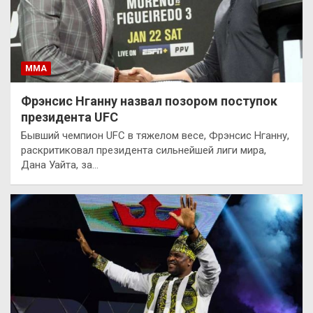
ММА
Фрэнсис Нганну назвал позором поступок
президента UFC
Бывший чемпион UFC в тяжелом весе, Фрэнсис Нганну,
раскритиковал президента сильнейшей лиги мира,
Дана Уайта, за…