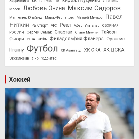
Кирилл Куценко
Харрикейнз
Килиан Мбаппе
Лионель
Максим Сидоров
Любовь Энина
Месси
Павел
Манчестер Юнайтед
Марио Фернандес
Матвей Мичков
Ниткин
Реал
РБ Спорт
СБОРНАЯ
РФС
Роберт Уиттакер
Спартак
Тайсон
РОССИИ
Сергей Семак
Стипе Миочич
Филадельфия Флайерз
Фьюри
Фрэнсис
УЕФА
ФИФА
Футбол
ХК ЦСКА
ХК СКА
Нганну
ХК Авангард
Эксклюзив
Яир Родригес
Хоккей