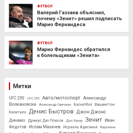
ФУТБОЛ
Валерий Газзаев объяснил,
почему «Зенит» решил подписать
Марио Фернандеса
ФУТБОЛ
Марио Фернандес обратился
к болельщикам «Зенита»
Метки
Авто/мотоспорт
Александр
UFC 290
UFC 295
Волкановски
Вашингтон
Александр Овечкин
Баскетбол
Денис Быстров
Джон Джонс
Кэпиталз
Зенит
Динамо
Иван
Дрикус Дю Плесси
Дэн Хукер
Федотов
Ислам Махачев
Исраэль Адесанья
Каролина