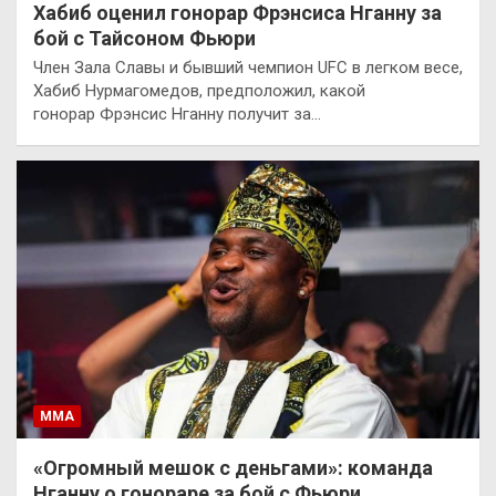
Хабиб оценил гонорар Фрэнсиса Нганну за
бой с Тайсоном Фьюри
Член Зала Славы и бывший чемпион UFC в легком весе,
Хабиб Нурмагомедов, предположил, какой
гонорар Фрэнсис Нганну получит за…
ММА
«Огромный мешок с деньгами»: команда
Нганну о гонораре за бой с Фьюри