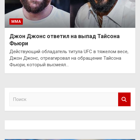
ММА
Джон Джонс ответил на выпад Тайсона
Фьюри
Действующий обладатель титула UFC в тяжелом весе,
Джон Джонс, отреагировал на обращение Тайсона
Фьюри, который высмеял…
П
о
и
с
к