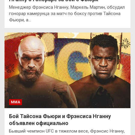
Менеджер Фрэнсиса Нганну, Маркель Мартин, обсудил
гонорар камерунца за матч по боксу против Тайсона
Фьюри, а…
ММА
Бой Тайсона Фьюри и Фрэнсиса Нганну
объявлен официально
Бывший чемпион UFC в тяжелом весе, Фрэнсис Нганну,