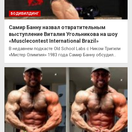
БОДИБИЛДИНГ
Самир Банну назвал отвратительным
выступление Виталия Угольникова на шоу
«Musclecontest International Brazil»
В недавнем подкасте Old School Labs с Ником Тригили
«Мистер Олимпия» 1983 года Самир Банну обсудил…