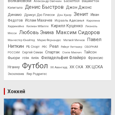
Волкановски
Вашингтон
Александр Овечкин
Баскетбол
Денис Быстров
Джон Джонс
Кэпиталз
Зенит
Динамо
Иван
Дрикус Дю Плесси
Дэн Хукер
Федотов
Ислам Махачев
Исраэль Адесанья
Каролина
Кирилл Куценко
Харрикейнз
Килиан Мбаппе
Лионель
Максим Сидоров
Любовь Энина
Месси
Павел
Манчестер Юнайтед
Марио Фернандес
Матвей Мичков
Ниткин
Реал
РБ Спорт
СБОРНАЯ
РФС
Роберт Уиттакер
Спартак
Тайсон
РОССИИ
Сергей Семак
Стипе Миочич
Филадельфия Флайерз
Фьюри
Фрэнсис
УЕФА
ФИФА
Футбол
ХК ЦСКА
ХК СКА
Нганну
ХК Авангард
Эксклюзив
Яир Родригес
Хоккей