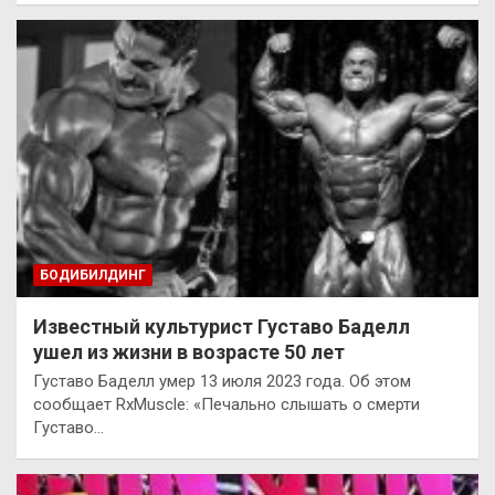
БОДИБИЛДИНГ
Известный культурист Густаво Баделл
ушел из жизни в возрасте 50 лет
Густаво Баделл умер 13 июля 2023 года. Об этом
сообщает RxMuscle: «Печально слышать о смерти
Густаво…