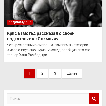
БОДИБИЛДИНГ
Крис Бамстед рассказал о своей
подготовке к «Олимпии»
Четырехкратный чемпион «Олимпии» в категории
«Classic Physique» Крис Бамстед сообщил, что его
тренер Хани Рэмбод три…
Пагинация
1
2
3
Далее
записей
П
о
и