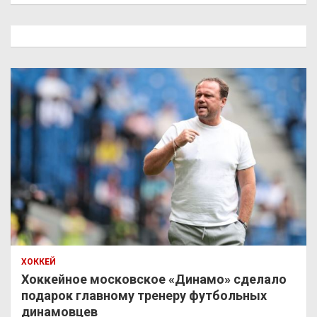
с
к
ХОККЕЙ
Хоккейное московское «Динамо» сделало
подарок главному тренеру футбольных
динамовцев