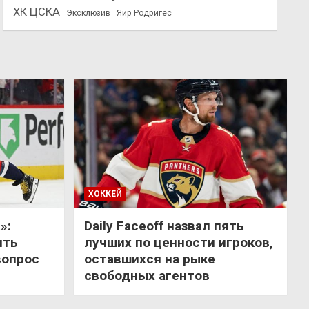
ХК ЦСКА
Эксклюзив
Яир Родригес
ХОККЕЙ
»:
Daily Faceoff назвал пять
ить
лучших по ценности игроков,
вопрос
оставшихся на рыке
свободных агентов