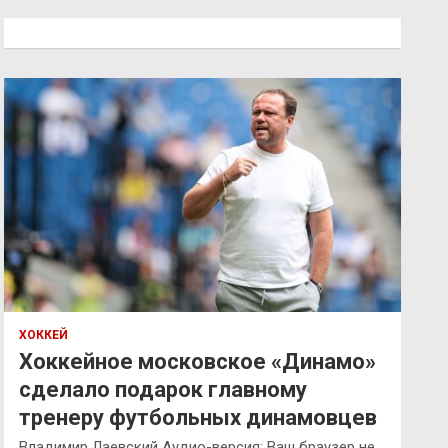
с
к
ХОККЕЙ
Хоккейное московское «Динамо»
сделало подарок главному
тренеру футбольных динамовцев
Владимир Лаевский Аудио-версия: Ваш браузер не