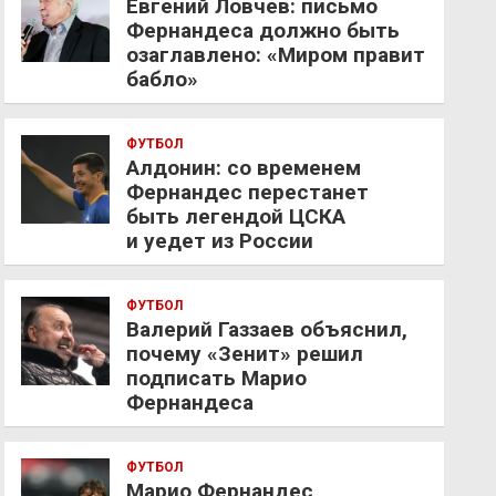
Евгений Ловчев: письмо
Фернандеса должно быть
озаглавлено: «Миром правит
бабло»
ФУТБОЛ
Алдонин: со временем
Фернандес перестанет
быть легендой ЦСКА
и уедет из России
ФУТБОЛ
Валерий Газзаев объяснил,
почему «Зенит» решил
подписать Марио
Фернандеса
ФУТБОЛ
Марио Фернандес