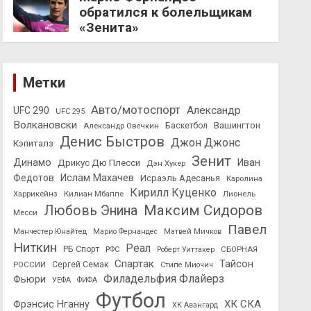
обратился к болельщикам
«Зенита»
Метки
Авто/мотоспорт
Александр
UFC 290
UFC 295
Волкановски
Вашингтон
Александр Овечкин
Баскетбол
Денис Быстров
Джон Джонс
Кэпиталз
Зенит
Динамо
Иван
Дрикус Дю Плесси
Дэн Хукер
Федотов
Ислам Махачев
Исраэль Адесанья
Каролина
Кирилл Куценко
Харрикейнз
Килиан Мбаппе
Лионель
Максим Сидоров
Любовь Энина
Месси
Павел
Манчестер Юнайтед
Марио Фернандес
Матвей Мичков
Ниткин
Реал
РБ Спорт
СБОРНАЯ
РФС
Роберт Уиттакер
Спартак
Тайсон
РОССИИ
Сергей Семак
Стипе Миочич
Филадельфия Флайерз
Фьюри
УЕФА
ФИФА
Футбол
ХК СКА
Фрэнсис Нганну
ХК Авангард