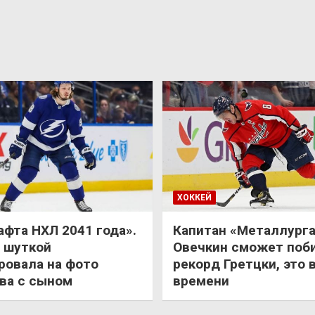
ХОККЕЙ
афта НХЛ 2041 года».
Капитан «Металлурга
 шуткой
Овечкин сможет поб
ровала на фото
рекорд Гретцки, это 
ва с сыном
времени