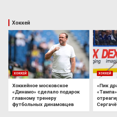
Хоккей
ХОККЕЙ
ХОККЕЙ
Хоккейное московское
«Пик др
«Динамо» сделало подарок
«Тампа»
главному тренеру
отреаги
футбольных динамовцев
Сергачё