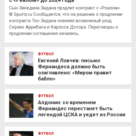
Сын Зинедина Зидана продлит контракт с «Реалом».
© Sports.ru Сообщается, что на решение о продлении
контракта Тео Зидана повлиял возможный уход
Серхио Аррибаса и Карлоса Дотора. Переговоры о
продлении соглашения начались…
ФУТБОЛ
Евгений Ловчев: письмо
Фернандеса должно быть
озаглавлено: «Миром правит
бабло»
ФУТБОЛ
Алдонин: со временем
Фернандес перестанет быть
легендой ЦСКА и уедет из России
ФУТБОЛ