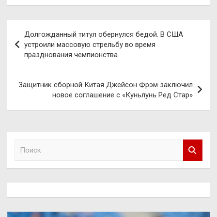
Навигация
Долгожданный титул обернулся бедой. В США
по
устроили массовую стрельбу во время
празднования чемпионства
записям
Защитник сборной Китая Джейсон Фрэм заключил
новое соглашение с «Куньлунь Ред Стар»
П
о
и
с
к