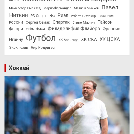
Павел
Манчестер Юнайтед
Марио Фернандес
Матвей Мичков
Ниткин
Реал
РБ Спорт
СБОРНАЯ
РФС
Роберт Уиттакер
Спартак
Тайсон
РОССИИ
Сергей Семак
Стипе Миочич
Филадельфия Флайерз
Фьюри
Фрэнсис
УЕФА
ФИФА
Футбол
ХК ЦСКА
ХК СКА
Нганну
ХК Авангард
Эксклюзив
Яир Родригес
Хоккей