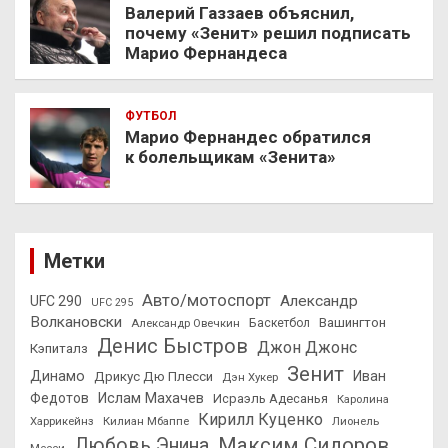
Валерий Газзаев объяснил,
почему «Зенит» решил подписать
Марио Фернандеса
ФУТБОЛ
Марио Фернандес обратился
к болельщикам «Зенита»
Метки
Авто/мотоспорт
Александр
UFC 290
UFC 295
Волкановски
Вашингтон
Александр Овечкин
Баскетбол
Денис Быстров
Джон Джонс
Кэпиталз
Зенит
Динамо
Иван
Дрикус Дю Плесси
Дэн Хукер
Федотов
Ислам Махачев
Исраэль Адесанья
Каролина
Кирилл Куценко
Харрикейнз
Килиан Мбаппе
Лионель
Максим Сидоров
Любовь Энина
Месси