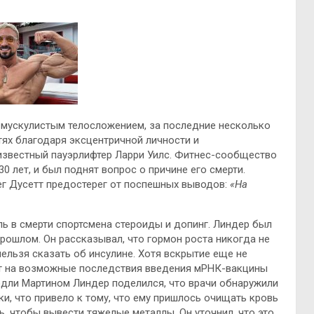
 мускулистым телосложением, за последние несколько
тях благодаря эксцентричной личности и
 известный пауэрлифтер Ларри
Уилс. Фитнес-сообщество
0 лет, и был поднят вопрос о причине его смерти.
г Дусетт предостерег от поспешных выводов:
«На
ь в смерти спортсмена стероиды и допинг. Линдер был
рошлом. Он рассказывал, что гормон роста никогда не
ельзя сказать об инсулине. Хотя вскрытие еще не
т на возможные последствия введения мРНК-вакцины
дли Мартином Линдер поделился, что врачи обнаружили
ки, что привело к тому, что ему пришлось очищать кровь
 чтобы вывести тяжелые металлы. Он уточнил, что это