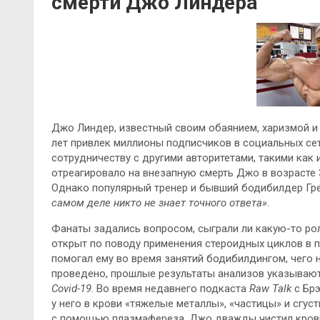
смерти Джо Линдера
Джо Линдер, известный своим обаянием, харизмой и
лет привлек миллионы подписчиков в социальных се
сотрудничеству с другими авторитетами, такими как
отреагировало на внезапную смерть Джо в возрасте 3
Однако популярный тренер и бывший бодибилдер Гре
самом деле никто не знает точного ответа»
.
Фанаты задались вопросом, сыграли ли какую-то рол
открыт по поводу применения стероидных циклов в п
помогал ему во время занятий бодибилдингом, чего н
проведено, прошлые результаты анализов указываю
Covid-19
. Во время недавнего подкаста
Raw Talk
с Брэ
у него в крови «тяжелые металлы», «частицы» и сгуст
с помощью плазмафереза. Джо дважды чистил кровь,