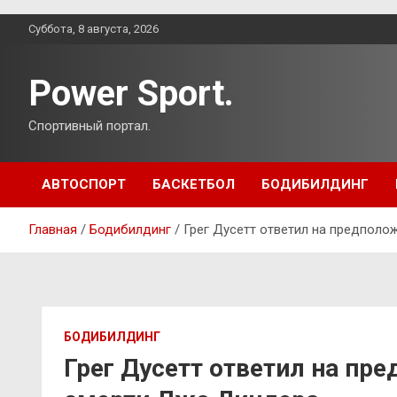
Перейти
Суббота, 8 августа, 2026
к
содержимому
Power Sport.
Спортивный портал.
АВТОСПОРТ
БАСКЕТБОЛ
БОДИБИЛДИНГ
Главная
Бодибилдинг
Грег Дусетт ответил на предполо
БОДИБИЛДИНГ
Грег Дусетт ответил на пр