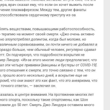
ра, врач сказал ему, что если он хочет выжить после
ечение плазмаферезом. Между тем, другие фанаты
 способствовала сердечному приступу из-за
реблять веществами, повышающими работоспособность,
 терапию на момент своей смерти.
«Джо очень активно
ьно злоупотреблял допингом, когда был моложе, но
 различным соревнованиям, он почти ничего не добавлял в
гораздо больше, чем обычный человек, регулярно сдавал
етт. Он подчеркнул, что подробности вскрытия не
умер Линдер.
«Из-за этого многие люди предполагают, что
ал эти четыре прививки [вакцины и бустеры от COVID-19].
го отношения к смерти, это точно связано с тем, что он
, прошло всего несколько дней, а вскрытие еще не
ромб, что они знают это как факт, что это аневризма, что
 точного ответа»
, — заключил он.
азалась в центре внимания. На протяжении многих лет
ого спорта, поскольку такие спортсмены, как Шон
ожили до 50 лет. Смерть Джо Линдера оставила много