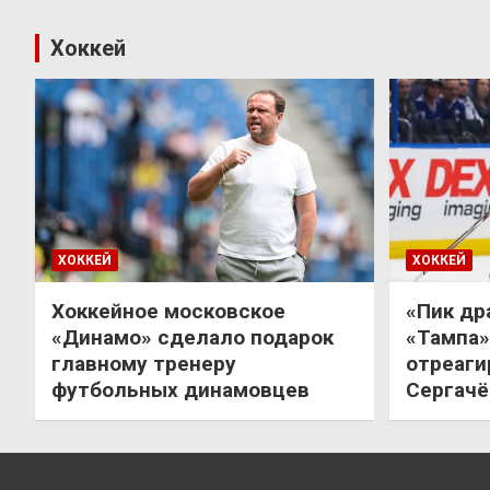
Хоккей
ХОККЕЙ
ХОККЕЙ
Хоккейное московское
«Пик др
«Динамо» сделало подарок
«Тампа»
главному тренеру
отреаги
футбольных динамовцев
Сергачё