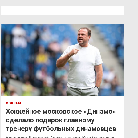
с
к
ХОККЕЙ
Хоккейное московское «Динамо»
сделало подарок главному
тренеру футбольных динамовцев
Владимир Лаевский Аудио-версия: Ваш браузер не