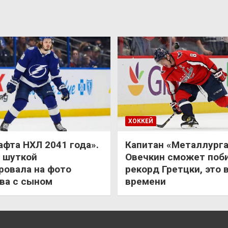
ХОККЕЙ
афта НХЛ 2041 года».
Капитан «Металлурга
 шуткой
Овечкин сможет поб
ровала на фото
рекорд Гретцки, это 
ва с сыном
времени