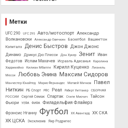
Метки
Авто/мотоспорт
Александр
UFC 290
UFC 295
Волкановски
Вашингтон
Александр Овечкин
Баскетбол
Денис Быстров
Джон Джонс
Кэпиталз
Зенит
Динамо
Иван
Дрикус Дю Плесси
Дэн Хукер
Федотов
Ислам Махачев
Исраэль Адесанья
Каролина
Кирилл Куценко
Харрикейнз
Килиан Мбаппе
Лионель
Максим Сидоров
Любовь Энина
Месси
Павел
Манчестер Юнайтед
Марио Фернандес
Матвей Мичков
Ниткин
Реал
РБ Спорт
СБОРНАЯ
РФС
Роберт Уиттакер
Спартак
Тайсон
РОССИИ
Сергей Семак
Стипе Миочич
Филадельфия Флайерз
Фьюри
УЕФА
ФИФА
Футбол
ХК СКА
Фрэнсис Нганну
ХК Авангард
ХК ЦСКА
Эксклюзив
Яир Родригес