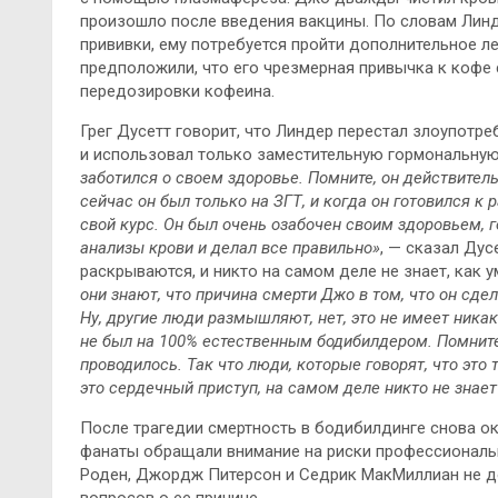
произошло после введения вакцины. По словам Линде
прививки, ему потребуется пройти дополнительное л
предположили, что его чрезмерная привычка к кофе
передозировки кофеина.
Грег Дусетт говорит, что Линдер перестал злоупот
и использовал только заместительную гормональную
заботился о своем здоровье. Помните, он действител
сейчас он был только на ЗГТ, и когда он готовился к
свой курс. Он был очень озабочен своим здоровьем, 
анализы крови и делал все правильно»
, — сказал Дус
раскрываются, и никто на самом деле не знает, как 
они знают, что причина смерти Джо в том, что он сдел
Ну, другие люди размышляют, нет, это не имеет никако
не был на 100% естественным бодибилдером. Помните
проводилось. Так что люди, которые говорят, что это т
это сердечный приступ, на самом деле никто не знает
После трагедии смертность в бодибилдинге снова ок
фанаты обращали внимание на риски профессиональн
Роден, Джордж Питерсон и Седрик МакМиллиан не д