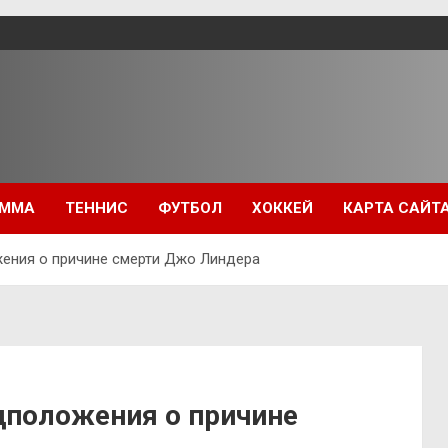
ММА
ТЕННИС
ФУТБОЛ
ХОККЕЙ
КАРТА САЙТ
жения о причине смерти Джо Линдера
едположения о причине