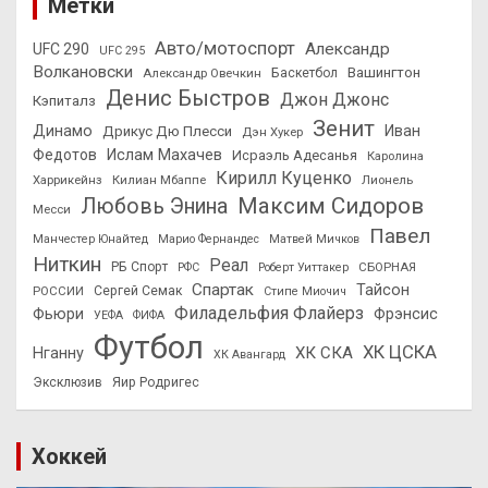
Метки
Авто/мотоспорт
Александр
UFC 290
UFC 295
Волкановски
Вашингтон
Александр Овечкин
Баскетбол
Денис Быстров
Джон Джонс
Кэпиталз
Зенит
Динамо
Иван
Дрикус Дю Плесси
Дэн Хукер
Федотов
Ислам Махачев
Исраэль Адесанья
Каролина
Кирилл Куценко
Харрикейнз
Килиан Мбаппе
Лионель
Максим Сидоров
Любовь Энина
Месси
Павел
Манчестер Юнайтед
Марио Фернандес
Матвей Мичков
Ниткин
Реал
РБ Спорт
СБОРНАЯ
РФС
Роберт Уиттакер
Спартак
Тайсон
РОССИИ
Сергей Семак
Стипе Миочич
Филадельфия Флайерз
Фьюри
Фрэнсис
УЕФА
ФИФА
Футбол
ХК ЦСКА
ХК СКА
Нганну
ХК Авангард
Эксклюзив
Яир Родригес
Хоккей