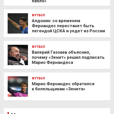
бабло»
ФУТБОЛ
Алдонин: со временем
Фернандес перестанет быть
легендой ЦСКА и уедет из России
ФУТБОЛ
Валерий Газзаев объяснил,
почему «Зенит» решил подписать
Марио Фернандеса
ФУТБОЛ
Марио Фернандес обратился
к болельщикам «Зенита»