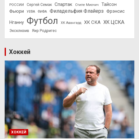
Спартак
Тайсон
РОССИИ
Сергей Семак
Стипе Миочич
Филадельфия Флайерз
Фьюри
Фрэнсис
УЕФА
ФИФА
Футбол
ХК ЦСКА
ХК СКА
Нганну
ХК Авангард
Эксклюзив
Яир Родригес
Хоккей
ХОККЕЙ