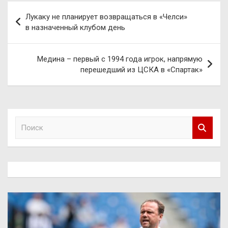
Навигация
Лукаку не планирует возвращаться в «Челси»
по
в назначенный клубом день
записям
Медина – первый с 1994 года игрок, напрямую
перешедший из ЦСКА в «Спартак»
П
о
и
с
к