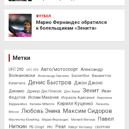
ФУТБОЛ
Марио Фернандес обратился
к болельщикам «Зенита»
Метки
Авто/мотоспорт
Александр
UFC 290
UFC 295
Волкановски
Вашингтон
Александр Овечкин
Баскетбол
Денис Быстров
Джон Джонс
Кэпиталз
Зенит
Динамо
Иван
Дрикус Дю Плесси
Дэн Хукер
Федотов
Ислам Махачев
Исраэль Адесанья
Каролина
Кирилл Куценко
Харрикейнз
Килиан Мбаппе
Лионель
Максим Сидоров
Любовь Энина
Месси
Павел
Манчестер Юнайтед
Марио Фернандес
Матвей Мичков
Ниткин
Реал
РБ Спорт
СБОРНАЯ
РФС
Роберт Уиттакер