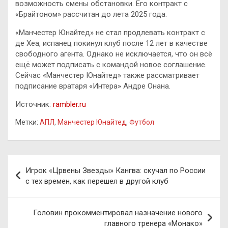
возможность смены обстановки. Его контракт с
«Брайтоном» рассчитан до лета 2025 года.
«Манчестер Юнайтед» не стал продлевать контракт с
де Хеа, испанец покинул клуб после 12 лет в качестве
свободного агента. Однако не исключается, что он всё
ещё может подписать с командой новое соглашение.
Сейчас «Манчестер Юнайтед» также рассматривает
подписание вратаря «Интера» Андре Онана.
Источник:
rambler.ru
Метки:
АПЛ
,
Манчестер Юнайтед
,
Футбол
Навигация
Игрок «Црвены Звезды» Кангва: скучал по России
по
с тех времен, как перешел в другой клуб
записям
Головин прокомментировал назначение нового
главного тренера «Монако»