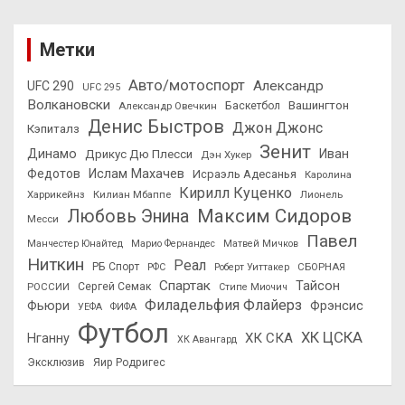
Метки
Авто/мотоспорт
Александр
UFC 290
UFC 295
Волкановски
Вашингтон
Александр Овечкин
Баскетбол
Денис Быстров
Джон Джонс
Кэпиталз
Зенит
Динамо
Иван
Дрикус Дю Плесси
Дэн Хукер
Федотов
Ислам Махачев
Исраэль Адесанья
Каролина
Кирилл Куценко
Харрикейнз
Килиан Мбаппе
Лионель
Максим Сидоров
Любовь Энина
Месси
Павел
Манчестер Юнайтед
Марио Фернандес
Матвей Мичков
Ниткин
Реал
РБ Спорт
СБОРНАЯ
РФС
Роберт Уиттакер
Спартак
Тайсон
РОССИИ
Сергей Семак
Стипе Миочич
Филадельфия Флайерз
Фьюри
Фрэнсис
УЕФА
ФИФА
Футбол
ХК ЦСКА
ХК СКА
Нганну
ХК Авангард
Эксклюзив
Яир Родригес