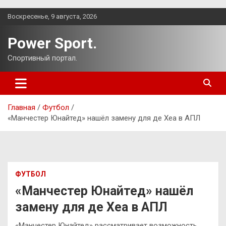
Перейти
Воскресенье, 9 августа, 2026
к
содержимому
Power Sport.
Спортивный портал.
Главная
Футбол
«Манчестер Юнайтед» нашёл замену для де Хеа в АПЛ
ФУТБОЛ
«Манчестер Юнайтед» нашёл
замену для де Хеа в АПЛ
«Манчестер Юнайтед» рассматривает возможность