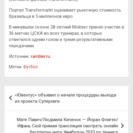
Портал Transfermarkt оценивает рыночную стоимость
бразильца в 5 миллионов евро.
В минувшем сезоне 28-летний Мойзес принял участие в
36 матчах ЦСКА во всех турнирах, в которых
отметился одним голом и тремя результативными
передачами.
Источник:
rambler.ru
Метки:
Футбол
Навигация
«Ювентус» объявил о начале процедуры выхода
по
из проекта Суперлиги
записям
Мате Павич/Людмила Киченок — Йоран Флиген/
Ифань Сюй прямая трансляция смотреть онлайн
бесплатно матч Уимблдон 2023 по теннису