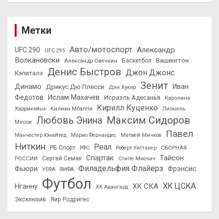
Метки
Авто/мотоспорт
Александр
UFC 290
UFC 295
Волкановски
Вашингтон
Александр Овечкин
Баскетбол
Денис Быстров
Джон Джонс
Кэпиталз
Зенит
Динамо
Иван
Дрикус Дю Плесси
Дэн Хукер
Федотов
Ислам Махачев
Исраэль Адесанья
Каролина
Кирилл Куценко
Харрикейнз
Килиан Мбаппе
Лионель
Максим Сидоров
Любовь Энина
Месси
Павел
Манчестер Юнайтед
Марио Фернандес
Матвей Мичков
Ниткин
Реал
РБ Спорт
СБОРНАЯ
РФС
Роберт Уиттакер
Спартак
Тайсон
РОССИИ
Сергей Семак
Стипе Миочич
Филадельфия Флайерз
Фьюри
Фрэнсис
УЕФА
ФИФА
Футбол
ХК ЦСКА
ХК СКА
Нганну
ХК Авангард
Эксклюзив
Яир Родригес