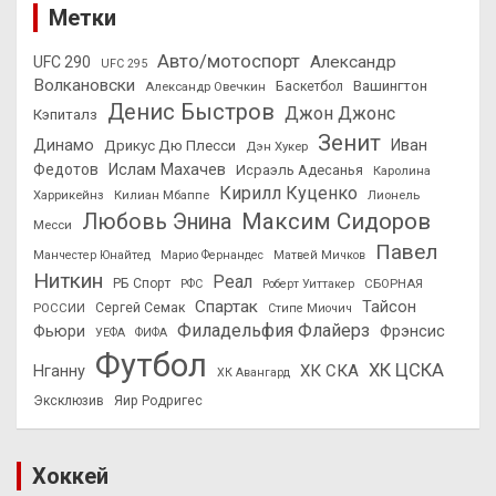
Метки
Авто/мотоспорт
Александр
UFC 290
UFC 295
Волкановски
Вашингтон
Александр Овечкин
Баскетбол
Денис Быстров
Джон Джонс
Кэпиталз
Зенит
Динамо
Иван
Дрикус Дю Плесси
Дэн Хукер
Федотов
Ислам Махачев
Исраэль Адесанья
Каролина
Кирилл Куценко
Харрикейнз
Килиан Мбаппе
Лионель
Максим Сидоров
Любовь Энина
Месси
Павел
Манчестер Юнайтед
Марио Фернандес
Матвей Мичков
Ниткин
Реал
РБ Спорт
СБОРНАЯ
РФС
Роберт Уиттакер
Спартак
Тайсон
РОССИИ
Сергей Семак
Стипе Миочич
Филадельфия Флайерз
Фьюри
Фрэнсис
УЕФА
ФИФА
Футбол
ХК ЦСКА
ХК СКА
Нганну
ХК Авангард
Эксклюзив
Яир Родригес
Хоккей