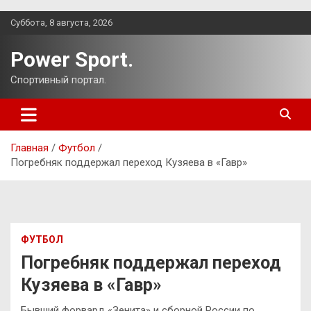
Перейти
Суббота, 8 августа, 2026
к
содержимому
Power Sport.
Спортивный портал.
Главная
Футбол
Погребняк поддержал переход Кузяева в «Гавр»
ФУТБОЛ
Погребняк поддержал переход
Кузяева в «Гавр»
Бывший форвард «Зенита» и сборной России по