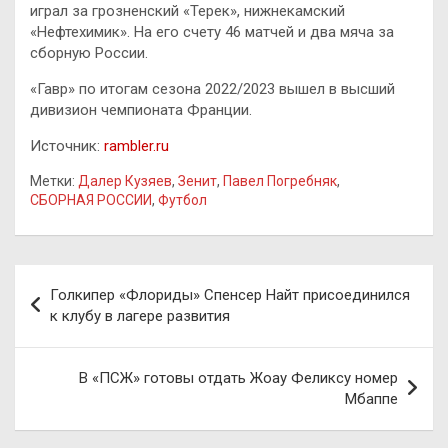
играл за грозненский «Терек», нижнекамский
«Нефтехимик». На его счету 46 матчей и два мяча за
сборную России.
«Гавр» по итогам сезона 2022/2023 вышел в высший
дивизион чемпионата Франции.
Источник:
rambler.ru
Метки:
Далер Кузяев
,
Зенит
,
Павел Погребняк
,
СБОРНАЯ РОССИИ
,
Футбол
Навигация
Голкипер «Флориды» Спенсер Найт присоединился
по
к клубу в лагере развития
записям
В «ПСЖ» готовы отдать Жоау Феликсу номер
Мбаппе