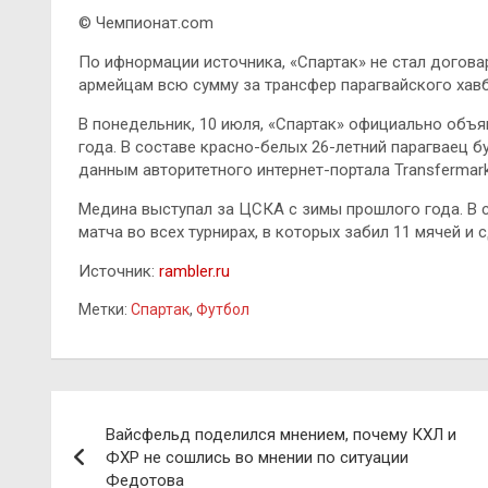
© Чемпионат.com
По ифнормации источника, «Спартак» не стал догова
армейцам всю сумму за трансфер парагвайского хавб
В понедельник, 10 июля, «Спартак» официально объя
года. В составе красно-белых 26-летний парагваец б
данным авторитетного интернет-портала Transfermarkt
Медина выступал за ЦСКА с зимы прошлого года. В 
матча во всех турнирах, в которых забил 11 мячей и
Источник:
rambler.ru
Метки:
Спартак
,
Футбол
Навигация
Вайсфельд поделился мнением, почему КХЛ и
по
ФХР не сошлись во мнении по ситуации
Федотова