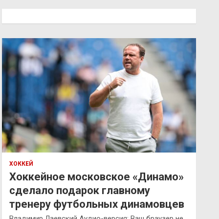
с
к
ХОККЕЙ
Хоккейное московское «Динамо»
сделало подарок главному
тренеру футбольных динамовцев
Владимир Лаевский Аудио-версия: Ваш браузер не