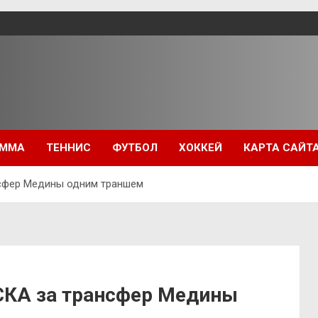
ММА
ТЕННИС
ФУТБОЛ
ХОККЕЙ
КАРТА САЙТ
нсфер Медины одним траншем
ЦСКА за трансфер Медины