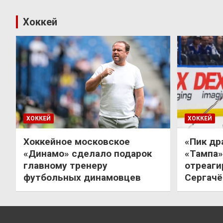
Хоккей
ХОККЕЙ
ХОККЕЙ
Хоккейное московское
«Пик др
«Динамо» сделало подарок
«Тампа»
главному тренеру
отреаги
футбольных динамовцев
Сергачё