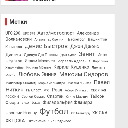
Метки
Авто/мотоспорт
Александр
UFC 290
UFC 295
Волкановски
Вашингтон
Александр Овечкин
Баскетбол
Денис Быстров
Джон Джонс
Кэпиталз
Зенит
Динамо
Иван
Дрикус Дю Плесси
Дэн Хукер
Федотов
Ислам Махачев
Исраэль Адесанья
Каролина
Кирилл Куценко
Харрикейнз
Килиан Мбаппе
Лионель
Максим Сидоров
Любовь Энина
Месси
Павел
Манчестер Юнайтед
Марио Фернандес
Матвей Мичков
Ниткин
Реал
РБ Спорт
СБОРНАЯ
РФС
Роберт Уиттакер
Спартак
Тайсон
РОССИИ
Сергей Семак
Стипе Миочич
Филадельфия Флайерз
Фьюри
УЕФА
ФИФА
Футбол
ХК СКА
Фрэнсис Нганну
ХК Авангард
ХК ЦСКА
Эксклюзив
Яир Родригес