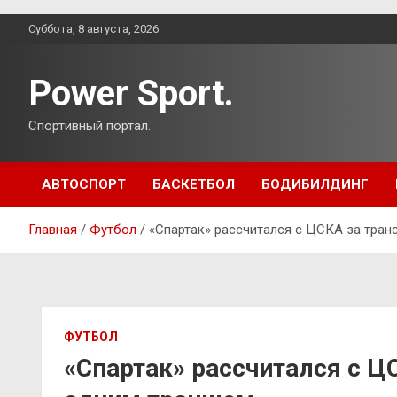
Перейти
Суббота, 8 августа, 2026
к
содержимому
Power Sport.
Спортивный портал.
АВТОСПОРТ
БАСКЕТБОЛ
БОДИБИЛДИНГ
Главная
Футбол
«Спартак» рассчитался с ЦСКА за тра
ФУТБОЛ
«Спартак» рассчитался с 