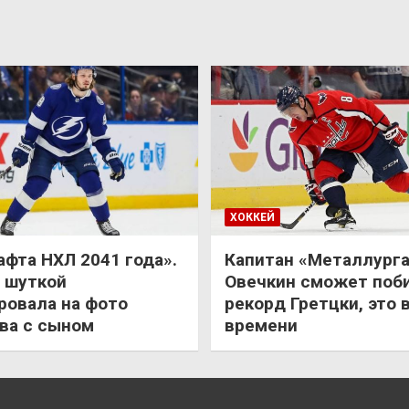
ХОККЕЙ
афта НХЛ 2041 года».
Капитан «Металлурга
 шуткой
Овечкин сможет поб
ровала на фото
рекорд Гретцки, это 
ва с сыном
времени