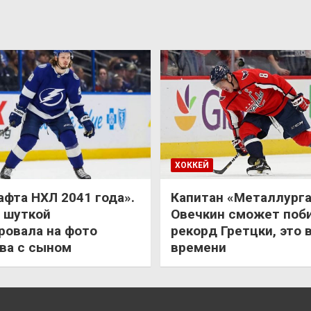
ХОККЕЙ
афта НХЛ 2041 года».
Капитан «Металлурга
 шуткой
Овечкин сможет поб
ровала на фото
рекорд Гретцки, это 
ва с сыном
времени