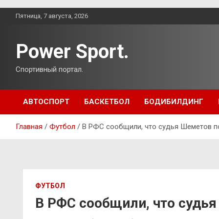
Перейти
Пятница, 7 августа, 2026
к
содержимому
Power Sport.
Спортивный портал.
АВТОСПОРТ
БАСКЕТБОЛ
БОДИБИЛДИНГ
Главная
Футбол
В РФС сообщили, что судья Шеметов п
ФУТБОЛ
В РФС сообщили, что судья