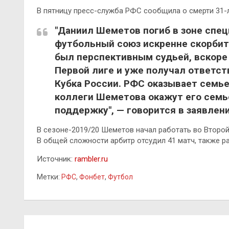
В пятницу пресс-служба РФС сообщила о смерти 31-
"Даниил Шеметов погиб в зоне спец
футбольный союз искренне скорбит
был перспективным судьей, вскор
Первой лиге и уже получал ответст
Кубка России. РФС оказывает семь
коллеги Шеметова окажут его сем
поддержку", — говорится в заявлени
В сезоне-2019/20 Шеметов начал работать во Второй
В общей сложности арбитр отсудил 41 матч, также ра
Источник:
rambler.ru
Метки:
РФС
,
Фонбет
,
Футбол
Навигация