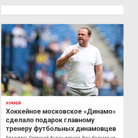
с
к
ХОККЕЙ
Хоккейное московское «Динамо»
сделало подарок главному
тренеру футбольных динамовцев
Владимир Лаевский Аудио-версия: Ваш браузер не