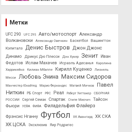
Метки
Авто/мотоспорт
Александр
UFC 290
UFC 295
Волкановски
Вашингтон
Александр Овечкин
Баскетбол
Денис Быстров
Джон Джонс
Кэпиталз
Зенит
Динамо
Иван
Дрикус Дю Плесси
Дэн Хукер
Федотов
Ислам Махачев
Исраэль Адесанья
Каролина
Кирилл Куценко
Харрикейнз
Килиан Мбаппе
Лионель
Максим Сидоров
Любовь Энина
Месси
Павел
Манчестер Юнайтед
Марио Фернандес
Матвей Мичков
Ниткин
Реал
РБ Спорт
СБОРНАЯ
РФС
Роберт Уиттакер
Спартак
Тайсон
РОССИИ
Сергей Семак
Стипе Миочич
Филадельфия Флайерз
Фьюри
УЕФА
ФИФА
Футбол
ХК СКА
Фрэнсис Нганну
ХК Авангард
ХК ЦСКА
Эксклюзив
Яир Родригес