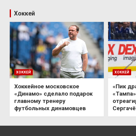
Хоккей
ХОККЕЙ
ХОККЕЙ
Хоккейное московское
«Пик др
«Динамо» сделало подарок
«Тампа»
главному тренеру
отреаги
футбольных динамовцев
Сергачё