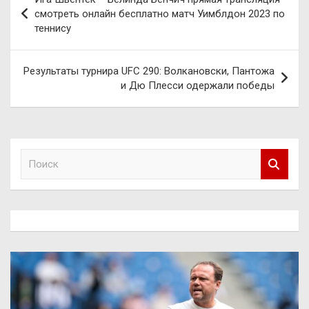
по
смотреть онлайн бесплатно матч Уимблдон 2023 по
теннису
записям
Результаты турнира UFC 290: Волкановски, Пантожа
и Дю Плесси одержали победы
П
о
и
с
к