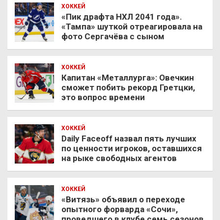
ХОККЕЙ
«Пик драфта НХЛ 2041 года».
«Тампа» шуткой отреагировала на
фото Сергачёва с сыном
ХОККЕЙ
Капитан «Металлурга»: Овечкин
сможет побить рекорд Гретцки,
это вопрос времени
ХОККЕЙ
Daily Faceoff назвал пять лучших
по ценности игроков, оставшихся
на рыке свободных агентов
ХОККЕЙ
«Витязь» объявил о переходе
опытного форварда «Сочи»,
проведшего в клубе семь сезонов