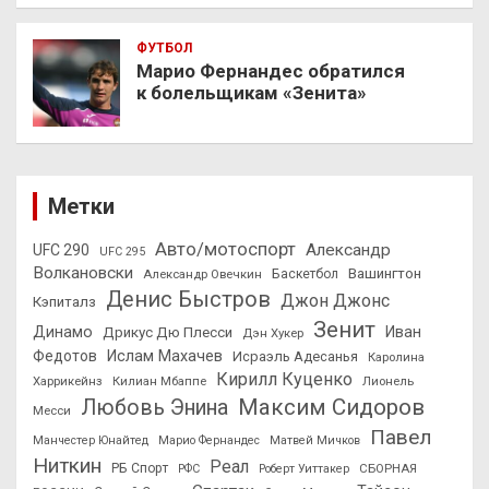
ФУТБОЛ
Марио Фернандес обратился
к болельщикам «Зенита»
Метки
Авто/мотоспорт
Александр
UFC 290
UFC 295
Волкановски
Вашингтон
Александр Овечкин
Баскетбол
Денис Быстров
Джон Джонс
Кэпиталз
Зенит
Динамо
Иван
Дрикус Дю Плесси
Дэн Хукер
Федотов
Ислам Махачев
Исраэль Адесанья
Каролина
Кирилл Куценко
Харрикейнз
Килиан Мбаппе
Лионель
Максим Сидоров
Любовь Энина
Месси
Павел
Манчестер Юнайтед
Марио Фернандес
Матвей Мичков
Ниткин
Реал
РБ Спорт
СБОРНАЯ
РФС
Роберт Уиттакер