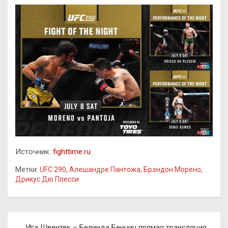
Источник:
fighttime.ru
Метки:
UFC 290
,
Алешандре Пантожа
,
Брэндон Морено
,
Дрикус Дю Плесси
Навигация
Ига Швентек – Белинда Бенчич прямая трансляция