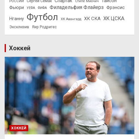
Спартак
Тайсон
РОССИИ
Сергей Семак
Стипе Миочич
Филадельфия Флайерз
Фьюри
Фрэнсис
УЕФА
ФИФА
Футбол
ХК ЦСКА
ХК СКА
Нганну
ХК Авангард
Эксклюзив
Яир Родригес
Хоккей
ХОККЕЙ