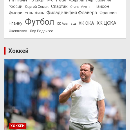
РБ Спорт
СБОРНАЯ
РФС
Роберт Уиттакер
Спартак
Тайсон
РОССИИ
Сергей Семак
Стипе Миочич
Филадельфия Флайерз
Фьюри
Фрэнсис
УЕФА
ФИФА
Футбол
ХК ЦСКА
ХК СКА
Нганну
ХК Авангард
Эксклюзив
Яир Родригес
Хоккей
ХОККЕЙ