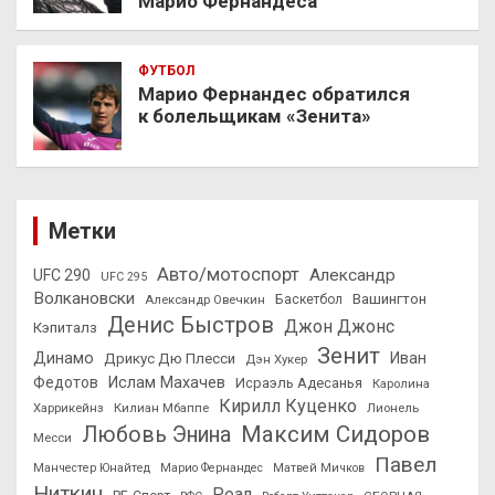
Марио Фернандеса
ФУТБОЛ
Марио Фернандес обратился
к болельщикам «Зенита»
Метки
Авто/мотоспорт
Александр
UFC 290
UFC 295
Волкановски
Вашингтон
Александр Овечкин
Баскетбол
Денис Быстров
Джон Джонс
Кэпиталз
Зенит
Динамо
Иван
Дрикус Дю Плесси
Дэн Хукер
Федотов
Ислам Махачев
Исраэль Адесанья
Каролина
Кирилл Куценко
Харрикейнз
Килиан Мбаппе
Лионель
Максим Сидоров
Любовь Энина
Месси
Павел
Манчестер Юнайтед
Марио Фернандес
Матвей Мичков
Ниткин
Реал