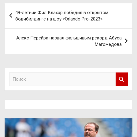
Навигация
49-летний Фил Клахар победил в открытом
по
бодибилдинге на шоу «Orlando Pro-2023»
записям
Алекс Перейра назвал фальшивым рекорд Абуса
Магомедова
П
о
и
с
к