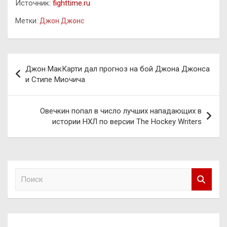
Источник:
fighttime.ru
Метки:
Джон Джонс
Навигация
Джон МакКарти дал прогноз на бой Джона Джонса
по
и Стипе Миочича
записям
Овечкин попал в число лучших нападающих в
истории НХЛ по версии The Hockey Writers
П
о
и
с
к