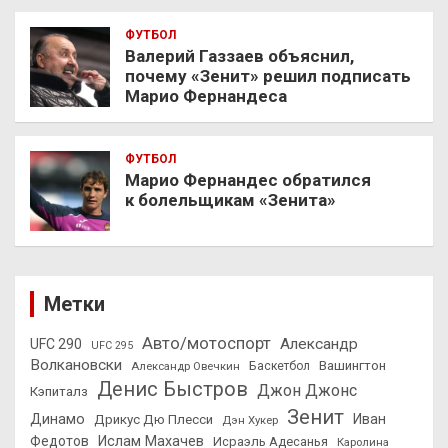
ФУТБОЛ
Валерий Газзаев объяснил,
почему «Зенит» решил подписать
Марио Фернандеса
ФУТБОЛ
Марио Фернандес обратился
к болельщикам «Зенита»
Метки
Авто/мотоспорт
Александр
UFC 290
UFC 295
Волкановски
Вашингтон
Александр Овечкин
Баскетбол
Денис Быстров
Джон Джонс
Кэпиталз
Зенит
Динамо
Иван
Дрикус Дю Плесси
Дэн Хукер
Федотов
Ислам Махачев
Исраэль Адесанья
Каролина