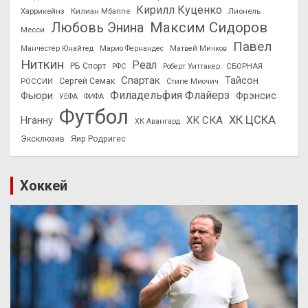
Кирилл Куценко
Харрикейнз
Килиан Мбаппе
Лионель
Максим Сидоров
Любовь Энина
Месси
Павел
Манчестер Юнайтед
Марио Фернандес
Матвей Мичков
Ниткин
Реал
РБ Спорт
СБОРНАЯ
РФС
Роберт Уиттакер
Спартак
Тайсон
РОССИИ
Сергей Семак
Стипе Миочич
Филадельфия Флайерз
Фьюри
Фрэнсис
УЕФА
ФИФА
Футбол
ХК ЦСКА
ХК СКА
Нганну
ХК Авангард
Эксклюзив
Яир Родригес
Хоккей