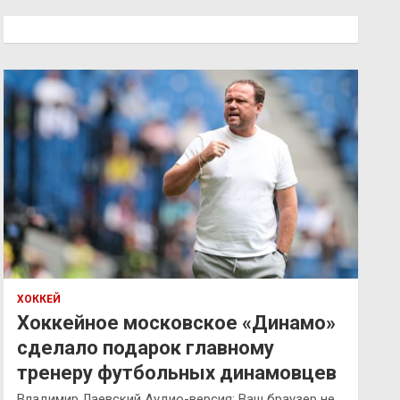
с
к
ХОККЕЙ
Хоккейное московское «Динамо»
сделало подарок главному
тренеру футбольных динамовцев
Владимир Лаевский Аудио-версия: Ваш браузер не