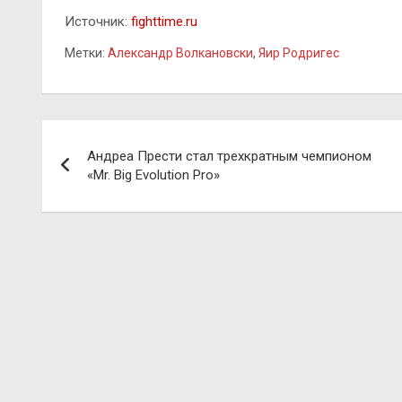
Источник:
fighttime.ru
Метки:
Александр Волкановски
,
Яир Родригес
Навигация
Андреа Прести стал трехкратным чемпионом
по
«Mr. Big Evolution Pro»
записям