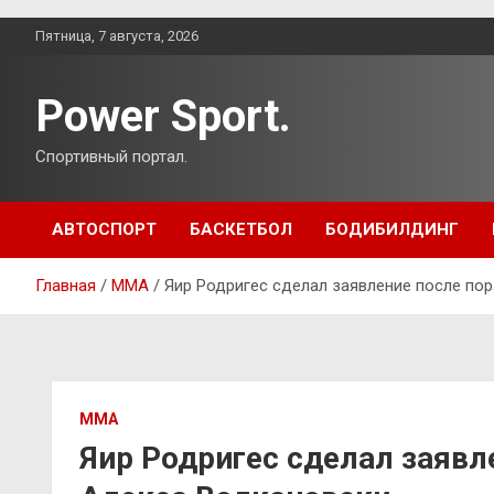
Перейти
Пятница, 7 августа, 2026
к
содержимому
Power Sport.
Спортивный портал.
АВТОСПОРТ
БАСКЕТБОЛ
БОДИБИЛДИНГ
Главная
ММА
Яир Родригес сделал заявление после по
ММА
Яир Родригес сделал заявл