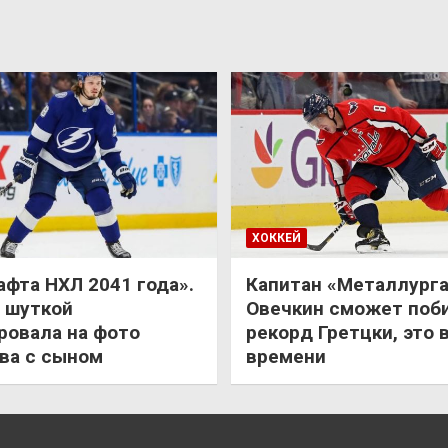
ХОККЕЙ
афта НХЛ 2041 года».
Капитан «Металлурга
 шуткой
Овечкин сможет поб
ровала на фото
рекорд Гретцки, это 
ва с сыном
времени