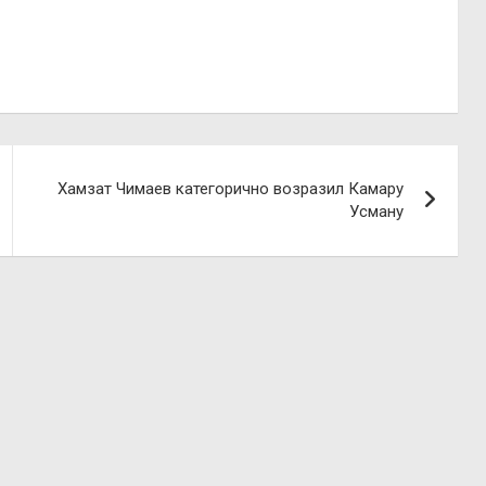
Хамзат Чимаев категорично возразил Камару
Усману