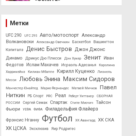
Метки
Авто/мотоспорт
Александр
UFC 290
UFC 295
Волкановски
Вашингтон
Александр Овечкин
Баскетбол
Денис Быстров
Джон Джонс
Кэпиталз
Зенит
Динамо
Иван
Дрикус Дю Плесси
Дэн Хукер
Федотов
Ислам Махачев
Исраэль Адесанья
Каролина
Кирилл Куценко
Харрикейнз
Килиан Мбаппе
Лионель
Максим Сидоров
Любовь Энина
Месси
Павел
Манчестер Юнайтед
Марио Фернандес
Матвей Мичков
Ниткин
Реал
РБ Спорт
СБОРНАЯ
РФС
Роберт Уиттакер
Спартак
Тайсон
РОССИИ
Сергей Семак
Стипе Миочич
Филадельфия Флайерз
Фьюри
УЕФА
ФИФА
Футбол
ХК СКА
Фрэнсис Нганну
ХК Авангард
ХК ЦСКА
Эксклюзив
Яир Родригес