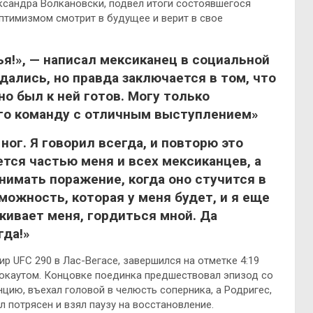
сандра Волкановски, подвел итоги состоявшегося
оптимизмом смотрит в будущее и
верит в свое
ья!», — написал мексиканец в социальной
дались, но правда заключается в том, что
о был к ней готов. Могу только
его команду с отличным выступлением»
ног. Я говорил всегда, и повторю это
яется частью меня и всех мексиканцев, а
имать поражение, когда оно стучится в
можность, которая у меня будет, и я еще
живает меня, гордиться мной. Да
гда!»
ир UFC 290 в Лас-Вегасе, завершился на отметке 4:19
нокаутом. Концовке поединка предшествовал эпизод со
цию, въехал головой в челюсть соперника, а Родригес,
л потрясен и взял паузу на восстановление.