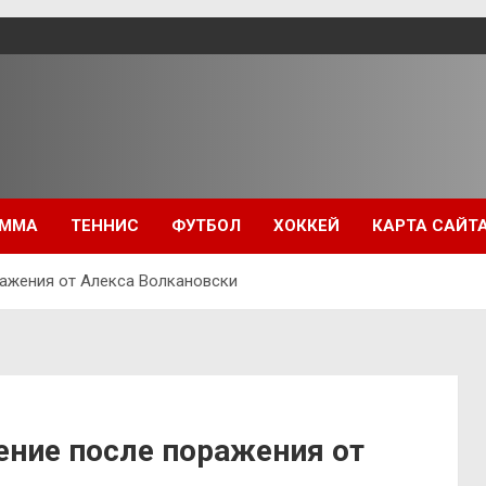
ММА
ТЕННИС
ФУТБОЛ
ХОККЕЙ
КАРТА САЙТ
ражения от Алекса Волкановски
ение после поражения от