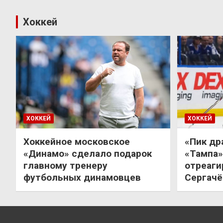
Хоккей
ХОККЕЙ
ХОККЕЙ
Хоккейное московское
«Пик др
«Динамо» сделало подарок
«Тампа»
главному тренеру
отреаги
футбольных динамовцев
Сергачё