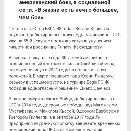
американский боец в социальной
сети. «В жизни есть нечто большее,
чем бои»
1 июля на UFC on ESPN 48 в Лас-Вегасе Кевин Ли
неудачно дебютировал в полусреднем дивизионе UFC,
уже на 55-й секунде поединка уступив удушением
гильотиной россиянину Ринату Фахретдинову.
В феврале текущего года 30-летний американец
подписал новый контракт с сильнейшей лигой мира,
которую покинул в 2021 году на полосе из двух
поражений. В марте прошлого года Кевин Ли вернул
карьеру в успешное русло, на турнире Eagle FC 46
победив единогласным решением Диего Санчеса.
В активе американского бойца, дебютировавшего в
UFC в 2014 году, досрочные победы над Магомедом
Мустафаевым, Майклом Кьесой, Эдсоном Барбозой и
Грегором Гиллеспи, а в октябре 2017 года Ли
предпринял неудачную попытку завоевать временный
чемпионский пояс UFC в легком весе, уступив