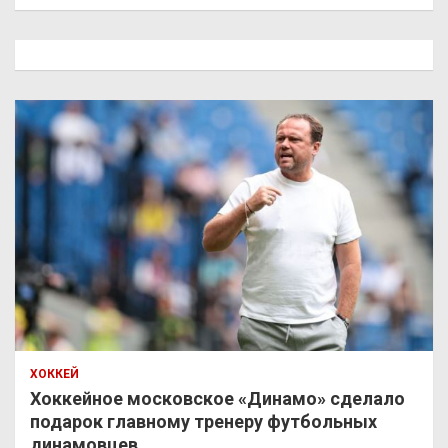
и
с
к
ХОККЕЙ
Хоккейное московское «Динамо» сделало
подарок главному тренеру футбольных
динамовцев