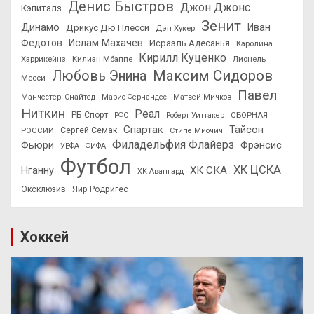
Денис Быстров
Джон Джонс
Кэпиталз
Зенит
Динамо
Иван
Дрикус Дю Плесси
Дэн Хукер
Федотов
Ислам Махачев
Исраэль Адесанья
Каролина
Кирилл Куценко
Харрикейнз
Килиан Мбаппе
Лионель
Максим Сидоров
Любовь Энина
Месси
Павел
Манчестер Юнайтед
Марио Фернандес
Матвей Мичков
Ниткин
Реал
РБ Спорт
СБОРНАЯ
РФС
Роберт Уиттакер
Спартак
Тайсон
РОССИИ
Сергей Семак
Стипе Миочич
Филадельфия Флайерз
Фьюри
Фрэнсис
УЕФА
ФИФА
Футбол
ХК ЦСКА
ХК СКА
Нганну
ХК Авангард
Эксклюзив
Яир Родригес
Хоккей