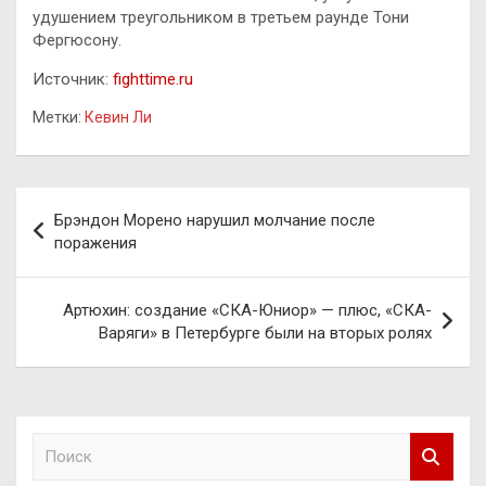
удушением треугольником в третьем раунде Тони
Фергюсону.
Источник:
fighttime.ru
Метки:
Кевин Ли
Навигация
Брэндон Морено нарушил молчание после
по
поражения
записям
Артюхин: создание «СКА-Юниор» — плюс, «СКА-
Варяги» в Петербурге были на вторых ролях
П
о