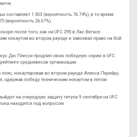
матче.
 составляет 1.303 (вероятность 76.74%), в то время
5 (вероятность 26.67%).
оре после того, как на UFC 290 в Лас-Вегасе
м нокаутом во втором раунде и завоевал право на бой
кус Дю Плесси продлил свою победную серию в UFC
 рейтинге средневесов организации.
 пояс, нокаутировав во втором раунде Алекса Перейру,
ул, одержав победу техническим нокаутом в пятом
выйдет на очередную защиту титула 9 сентября на UFC
 пока находится под вопросом.