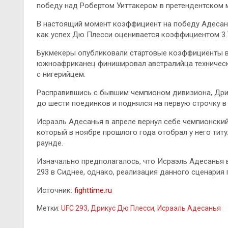
победу над Робертом Уиттакером в претендентском 
В настоящий
момент коэффициент на победу Адесаньи
как успех Дю Плесси оценивается коэффициентом 3.7
Букмекеры опубликовали стартовые коэффициенты вск
южноафриканец финишировал австралийца технически
с нигерийцем.
Расправившись с бывшим чемпионом дивизиона, Дри
до шести поединков и поднялся на первую строчку в
Исраэль Адесанья в апреле вернул себе чемпионский
который в ноябре прошлого года отобрал у него тит
раунде.
Изначально предполагалось, что Исраэль Адесанья 
293 в Сиднее, однако, реализация данного сценария
Источник:
fighttime.ru
Метки:
UFC 293
,
Дрикус Дю Плесси
,
Исраэль Адесанья