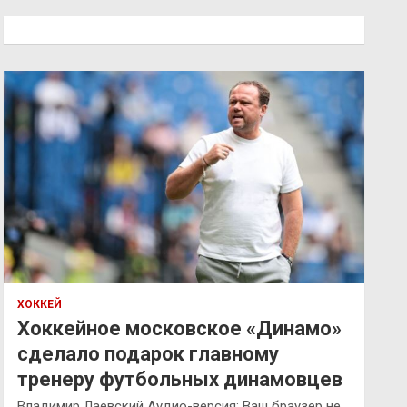
с
к
ХОККЕЙ
Хоккейное московское «Динамо»
сделало подарок главному
тренеру футбольных динамовцев
Владимир Лаевский Аудио-версия: Ваш браузер не