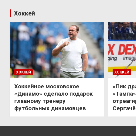
Хоккей
ХОККЕЙ
ХОККЕЙ
Хоккейное московское
«Пик др
«Динамо» сделало подарок
«Тампа»
главному тренеру
отреаги
футбольных динамовцев
Сергачё