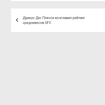
Навигация
Дрикус Дю Плесси возглавил рейтинг
по
средневесов UFC
записям