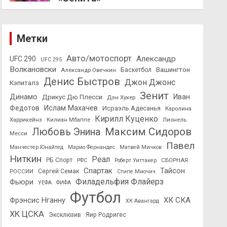
Метки
Авто/мотоспорт
Александр
UFC 290
UFC 295
Волкановски
Вашингтон
Александр Овечкин
Баскетбол
Денис Быстров
Джон Джонс
Кэпиталз
Зенит
Динамо
Иван
Дрикус Дю Плесси
Дэн Хукер
Федотов
Ислам Махачев
Исраэль Адесанья
Каролина
Кирилл Куценко
Харрикейнз
Килиан Мбаппе
Лионель
Максим Сидоров
Любовь Энина
Месси
Павел
Манчестер Юнайтед
Марио Фернандес
Матвей Мичков
Ниткин
Реал
РБ Спорт
СБОРНАЯ
РФС
Роберт Уиттакер
Спартак
Тайсон
РОССИИ
Сергей Семак
Стипе Миочич
Филадельфия Флайерз
Фьюри
УЕФА
ФИФА
Футбол
ХК СКА
Фрэнсис Нганну
ХК Авангард
ХК ЦСКА
Эксклюзив
Яир Родригес