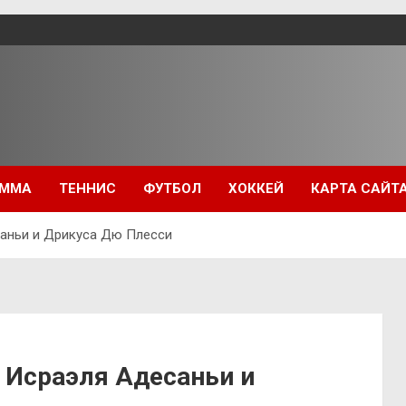
ММА
ТЕННИС
ФУТБОЛ
ХОККЕЙ
КАРТА САЙТ
саньи и Дрикуса Дю Плесси
 Исраэля Адесаньи и