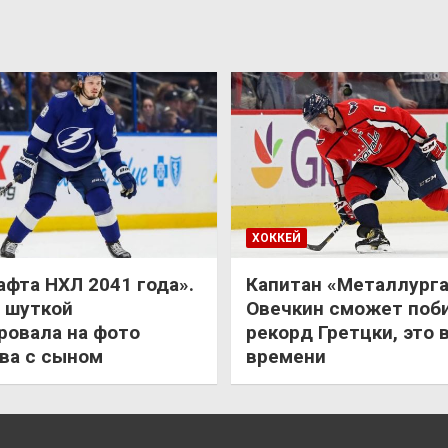
ХОККЕЙ
афта НХЛ 2041 года».
Капитан «Металлурга
 шуткой
Овечкин сможет поб
ровала на фото
рекорд Гретцки, это 
ва с сыном
времени