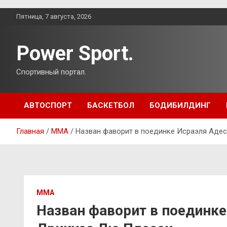
Перейти
Пятница, 7 августа, 2026
к
содержимому
Power Sport.
Спортивный портал.
АВТОСПОРТ
БАСКЕТБОЛ
БОДИБИЛДИНГ
Главная
ММА
Назван фаворит в поединке Исраэля Аде
ММА
Назван фаворит в поединке