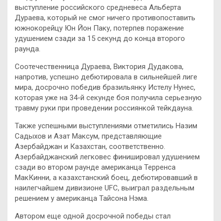
выступление российского средневеса Альберта
Дураева, который не смог ничего противопоставить
южнокорейцу Юн Йон Паку, потерпев поражение
удушением сзади за 15 секунд до конца второго
раунда.
Соотечественница Дураева, Виктория Дудакова,
напротив, успешно дебютировала в сильнейшей лиге
мира, досрочно победив бразильянку Истелу Нунес,
которая уже на 34-й секунде боя получила серьезную
травму руки при проведении россиянкой тейкдауна.
Также успешными выступлениями отметились Назим
Садыхов и Азат Максум, представляющие
Азербайджан и Казахстан, соответственно.
Азербайджанский легковес финишировал удушением
сзади во втором раунде американца Терренса
МакКинни, а казахстанский боец, дебютировавший в
наилегчайшем дивизионе UFC, выиграл раздельным
решением у американца Тайсона Нэма.
Автором еще одной досрочной победы стал