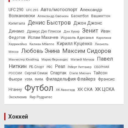
Авто/мотоспорт
Александр
UFC 290
UFC 295
Волкановски
Вашингтон
Александр Овечкин
Баскетбол
Денис Быстров
Джон Джонс
Кэпиталз
Зенит
Динамо
Иван
Дрикус Дю Плесси
Дэн Хукер
Федотов
Ислам Махачев
Исраэль Адесанья
Каролина
Кирилл Куценко
Харрикейнз
Килиан Мбаппе
Лионель
Максим Сидоров
Любовь Энина
Месси
Павел
Манчестер Юнайтед
Марио Фернандес
Матвей Мичков
Ниткин
Реал
РБ Спорт
СБОРНАЯ
РФС
Роберт Уиттакер
Спартак
Тайсон
РОССИИ
Сергей Семак
Стипе Миочич
Филадельфия Флайерз
Фьюри
Фрэнсис
УЕФА
ФИФА
Футбол
ХК ЦСКА
ХК СКА
Нганну
ХК Авангард
Эксклюзив
Яир Родригес
Хоккей