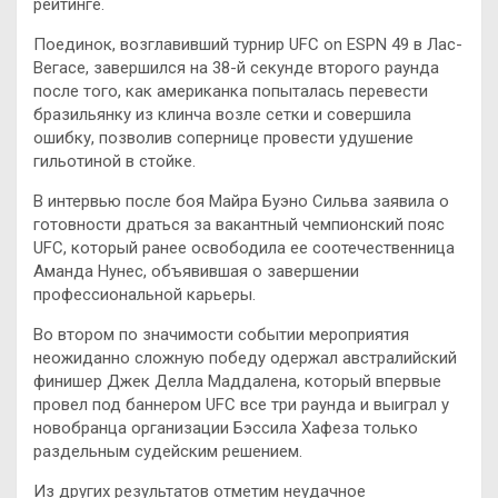
рейтинге.
Поединок,
возглавивший турнир UFC on ESPN 49 в Лас-
Вегасе, завершился на 38-й секунде второго раунда
после того, как американка попыталась перевести
бразильянку из клинча возле сетки и совершила
ошибку, позволив сопернице провести удушение
гильотиной в стойке.
В интервью после боя Майра Буэно Сильва заявила о
готовности драться за вакантный чемпионский пояс
UFC, который ранее освободила ее соотечественница
Аманда Нунес, объявившая о завершении
профессиональной карьеры.
Во втором по значимости событии мероприятия
неожиданно сложную победу одержал австралийский
финишер Джек Делла Маддалена, который впервые
провел под баннером UFC все три раунда и выиграл у
новобранца организации Бэссила Хафеза только
раздельным судейским решением.
Из других результатов отметим неудачное