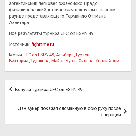
аргентинский легковес Франсиско Прадо,
финишировавший техническим нокаутом в первом
раунде представляющего Германию Оттмана
Азейтара.
Все результаты турнира UFC on ESPN 49.
Источник:
fighttime.ru
Метки:
UFC on ESPN 49
,
Альберт Дураев
,
Виктория Дудакова
,
Майра Буэно Сильва
,
Холли Холм
Навигация
Бонусы турнира UFC on ESPN 49
по
записям
Дэн Хукер показал сломанную в бою руку после
операции