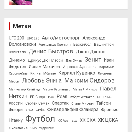
Метки
Авто/мотоспорт
Александр
UFC 290
UFC 295
Волкановски
Вашингтон
Александр Овечкин
Баскетбол
Денис Быстров
Джон Джонс
Кэпиталз
Зенит
Динамо
Иван
Дрикус Дю Плесси
Дэн Хукер
Федотов
Ислам Махачев
Исраэль Адесанья
Каролина
Кирилл Куценко
Харрикейнз
Килиан Мбаппе
Лионель
Максим Сидоров
Любовь Энина
Месси
Павел
Манчестер Юнайтед
Марио Фернандес
Матвей Мичков
Ниткин
Реал
РБ Спорт
СБОРНАЯ
РФС
Роберт Уиттакер
Спартак
Тайсон
РОССИИ
Сергей Семак
Стипе Миочич
Филадельфия Флайерз
Фьюри
Фрэнсис
УЕФА
ФИФА
Футбол
ХК ЦСКА
ХК СКА
Нганну
ХК Авангард
Эксклюзив
Яир Родригес