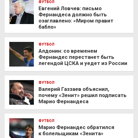
ФУТБОЛ
Евгений Ловчев: письмо
Фернандеса должно быть
озаглавлено: «Миром правит
бабло»
ФУТБОЛ
Алдонин: со временем
Фернандес перестанет быть
легендой ЦСКА и уедет из России
ФУТБОЛ
Валерий Газзаев объяснил,
почему «Зенит» решил подписать
Марио Фернандеса
ФУТБОЛ
Марио Фернандес обратился
к болельщикам «Зенита»