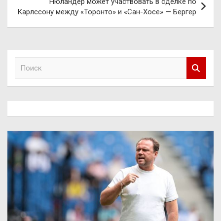
Нюландер может участвовать в сделке по
Карлссону между «Торонто» и «Сан-Хосе» — Бергер
П
о
и
с
к