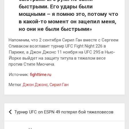
быстрыми. Его удары были
мощными – я помню это, потому что
в какой-то момент он зацепил меня,
но они не были быстрыми»
Напомним, что 2 сентября Сирил Ган вместе с Сергеем
Спиваком возглавит турнир UFC Fight Night 226 в
Париже, а Джон Джонс 11 ноября на UFC 295 в Нью-
Йорке выйдет на защиту титула в тяжелом весе
против Стипе Миочича.
Источник:
fighttime.ru
Метки:
Джон Джонс
,
Сирил Ган
Навигация
Турнир UFC on ESPN 49 потерял бой тяжеловесов
по
записям