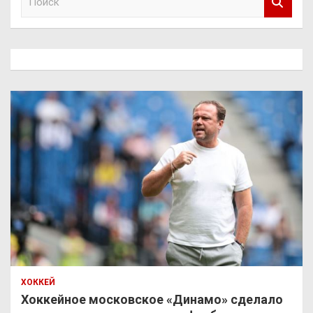
о
и
с
к
ХОККЕЙ
Хоккейное московское «Динамо» сделало