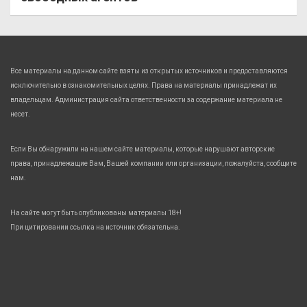
Все материалы на данном сайте взяты из открытых источников и предоставляются
исключительно в ознакомительных целях. Права на материалы принадлежат их
владельцам. Администрация сайта ответственности за содержание материала не
несет.
Если Вы обнаружили на нашем сайте материалы, которые нарушают авторские
права, принадлежащие Вам, Вашей компании или организации, пожалуйста, сообщите
нам.
На сайте могут быть опубликованы материалы 18+!
При цитировании ссылка на источник обязательна.