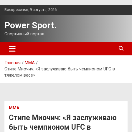
Перейти
Воскресенье, 9 августа, 2026
к
содержимому
Power Sport.
Спортивный портал.
Главная
ММА
Стипе Миочич: «Я заслуживаю быть чемпионом UFC в
тяжелом весе»
ММА
Стипе Миочич: «Я заслуживаю
быть чемпионом UFC в