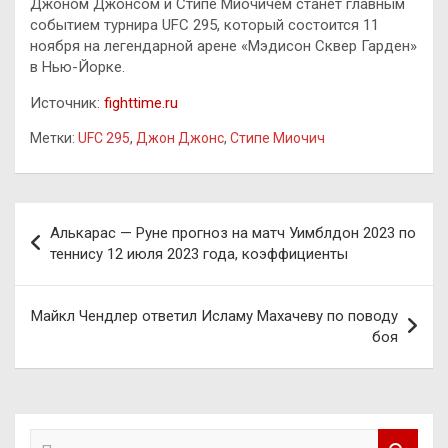
Джоном Джонсом и Стипе Миочичем станет главным
событием турнира UFC 295, который состоится 11
ноября на легендарной арене «Мэдисон Сквер Гарден»
в Нью-Йорке.
Источник:
fighttime.ru
Метки:
UFC 295
,
Джон Джонс
,
Стипе Миочич
Навигация
Алькарас — Руне прогноз на матч Уимблдон 2023 по
по
теннису 12 июля 2023 года, коэффициенты
записям
Майкл Чендлер ответил Исламу Махачеву по поводу
боя
П