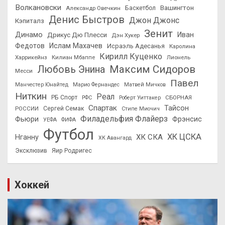
Волкановски
Вашингтон
Александр Овечкин
Баскетбол
Денис Быстров
Джон Джонс
Кэпиталз
Зенит
Динамо
Иван
Дрикус Дю Плесси
Дэн Хукер
Федотов
Ислам Махачев
Исраэль Адесанья
Каролина
Кирилл Куценко
Харрикейнз
Килиан Мбаппе
Лионель
Максим Сидоров
Любовь Энина
Месси
Павел
Манчестер Юнайтед
Марио Фернандес
Матвей Мичков
Ниткин
Реал
РБ Спорт
СБОРНАЯ
РФС
Роберт Уиттакер
Спартак
Тайсон
РОССИИ
Сергей Семак
Стипе Миочич
Филадельфия Флайерз
Фьюри
Фрэнсис
УЕФА
ФИФА
Футбол
ХК ЦСКА
ХК СКА
Нганну
ХК Авангард
Эксклюзив
Яир Родригес
Хоккей