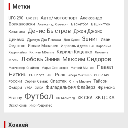
Метки
Авто/мотоспорт
Александр
UFC 290
UFC 295
Волкановски
Вашингтон
Александр Овечкин
Баскетбол
Денис Быстров
Джон Джонс
Кэпиталз
Зенит
Динамо
Иван
Дрикус Дю Плесси
Дэн Хукер
Федотов
Ислам Махачев
Исраэль Адесанья
Каролина
Кирилл Куценко
Харрикейнз
Килиан Мбаппе
Лионель
Максим Сидоров
Любовь Энина
Месси
Павел
Манчестер Юнайтед
Марио Фернандес
Матвей Мичков
Ниткин
Реал
РБ Спорт
СБОРНАЯ
РФС
Роберт Уиттакер
Спартак
Тайсон
РОССИИ
Сергей Семак
Стипе Миочич
Филадельфия Флайерз
Фьюри
Фрэнсис
УЕФА
ФИФА
Футбол
ХК ЦСКА
ХК СКА
Нганну
ХК Авангард
Эксклюзив
Яир Родригес
Хоккей