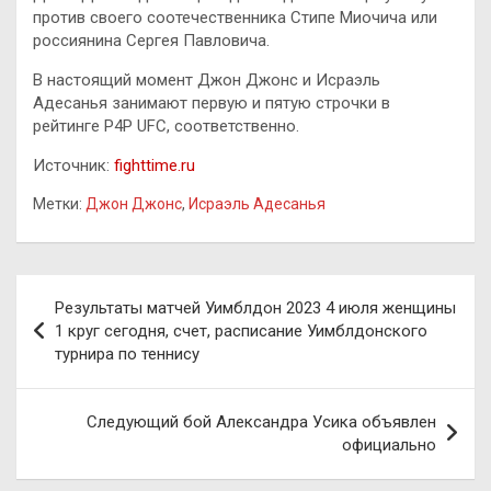
против своего соотечественника Стипе Миочича или
россиянина Сергея Павловича.
В настоящий момент Джон Джонс и Исраэль
Адесанья занимают первую и пятую строчки в
рейтинге P4P UFC, соответственно.
Источник:
fighttime.ru
Метки:
Джон Джонс
,
Исраэль Адесанья
Навигация
Результаты матчей Уимблдон 2023 4 июля женщины
по
1 круг сегодня, счет, расписание Уимблдонского
турнира по теннису
записям
Следующий бой Александра Усика объявлен
официально