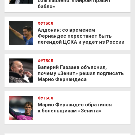
озаглавлено: «Миром правит
бабло»
ФУТБОЛ
Алдонин: со временем
Фернандес перестанет быть
легендой ЦСКА и уедет из России
ФУТБОЛ
Валерий Газзаев объяснил,
почему «Зенит» решил подписать
Марио Фернандеса
ФУТБОЛ
Марио Фернандес обратился
к болельщикам «Зенита»