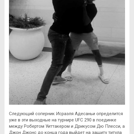
Следующий соперник Исраэля Адесаньи определится
уже в эти выходные на турнире UFC 290 в поединке
между Робертом Уиттакером и Дрикусом Дю Плесси, а
Джон Джонс до конца года выйдет на защиту титула