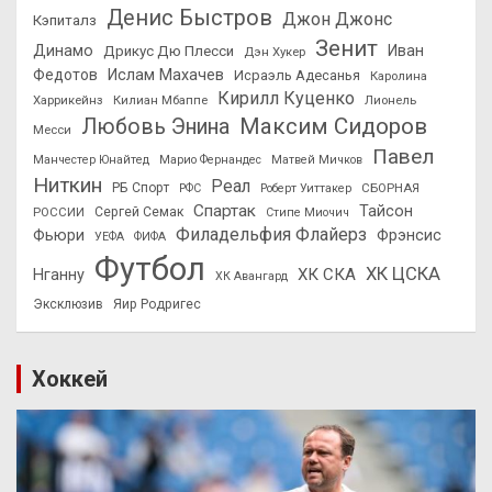
Денис Быстров
Джон Джонс
Кэпиталз
Зенит
Динамо
Иван
Дрикус Дю Плесси
Дэн Хукер
Федотов
Ислам Махачев
Исраэль Адесанья
Каролина
Кирилл Куценко
Харрикейнз
Килиан Мбаппе
Лионель
Максим Сидоров
Любовь Энина
Месси
Павел
Манчестер Юнайтед
Марио Фернандес
Матвей Мичков
Ниткин
Реал
РБ Спорт
СБОРНАЯ
РФС
Роберт Уиттакер
Спартак
Тайсон
РОССИИ
Сергей Семак
Стипе Миочич
Филадельфия Флайерз
Фьюри
Фрэнсис
УЕФА
ФИФА
Футбол
ХК ЦСКА
ХК СКА
Нганну
ХК Авангард
Эксклюзив
Яир Родригес
Хоккей