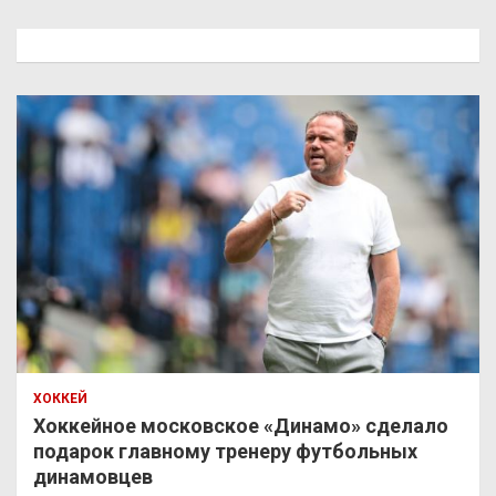
с
к
ХОККЕЙ
Хоккейное московское «Динамо» сделало
подарок главному тренеру футбольных
динамовцев