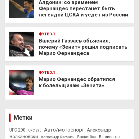
Алдонин: со временем
Фернандес перестанет быть
легендой ЦСКА и уедет из России
ФУТБОЛ
Валерий Газзаев объяснил,
почему «Зенит» решил подписать
Марио Фернандеса
ФУТБОЛ
Марио Фернандес обратился
к болельщикам «Зенита»
Метки
Авто/мотоспорт
Александр
UFC 290
UFC 295
Волкановски
Вашингтон
Александр Овечкин
Баскетбол