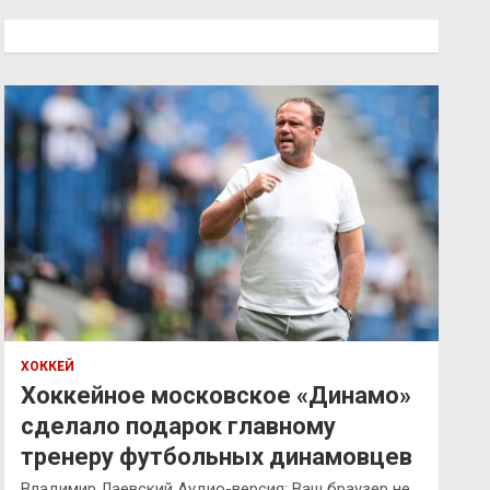
с
к
ХОККЕЙ
Хоккейное московское «Динамо»
сделало подарок главному
тренеру футбольных динамовцев
Владимир Лаевский Аудио-версия: Ваш браузер не