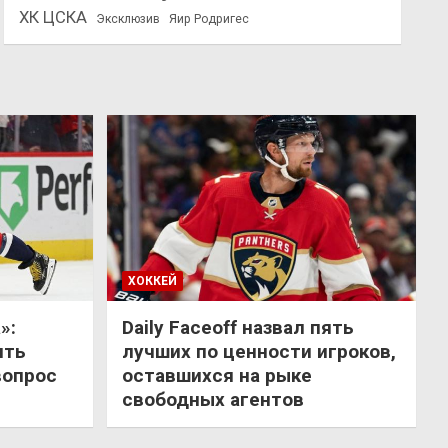
ХК ЦСКА
Эксклюзив
Яир Родригес
ХОККЕЙ
»:
Daily Faceoff назвал пять
ить
лучших по ценности игроков,
вопрос
оставшихся на рыке
свободных агентов