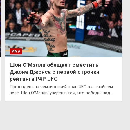
ММА
Шон О’Мэлли обещает сместить
Джона Джонса с первой строчки
рейтинга P4P UFC
Претендент на чемпионский пояс UFC в легчайшем
весе, Шон О’Мэлли, уверен в том, что победы над…