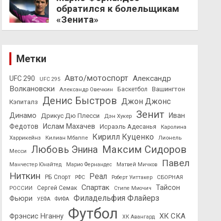
обратился к болельщикам
«Зенита»
Метки
Авто/мотоспорт
Александр
UFC 290
UFC 295
Волкановски
Вашингтон
Александр Овечкин
Баскетбол
Денис Быстров
Джон Джонс
Кэпиталз
Зенит
Динамо
Иван
Дрикус Дю Плесси
Дэн Хукер
Федотов
Ислам Махачев
Исраэль Адесанья
Каролина
Кирилл Куценко
Харрикейнз
Килиан Мбаппе
Лионель
Максим Сидоров
Любовь Энина
Месси
Павел
Манчестер Юнайтед
Марио Фернандес
Матвей Мичков
Ниткин
Реал
РБ Спорт
СБОРНАЯ
РФС
Роберт Уиттакер
Спартак
Тайсон
РОССИИ
Сергей Семак
Стипе Миочич
Филадельфия Флайерз
Фьюри
УЕФА
ФИФА
Футбол
ХК СКА
Фрэнсис Нганну
ХК Авангард