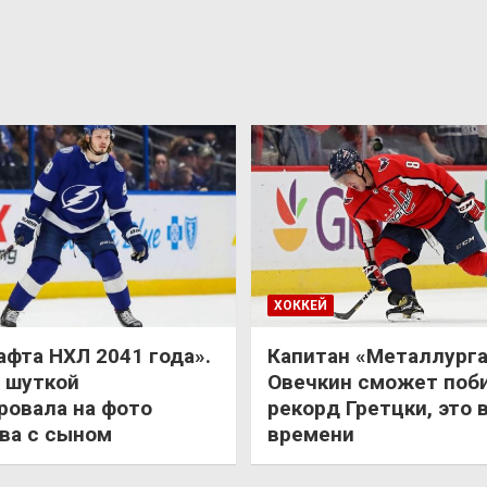
ХОККЕЙ
афта НХЛ 2041 года».
Капитан «Металлурга
 шуткой
Овечкин сможет поб
ровала на фото
рекорд Гретцки, это 
ва с сыном
времени