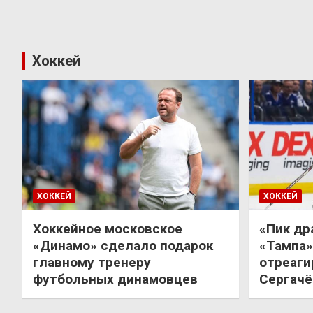
Хоккей
ХОККЕЙ
ХОККЕЙ
Хоккейное московское
«Пик др
«Динамо» сделало подарок
«Тампа»
главному тренеру
отреаги
футбольных динамовцев
Сергачё