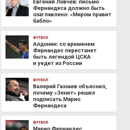
Евгений Ловчев: письмо
Фернандеса должно быть
озаглавлено: «Миром правит
бабло»
ФУТБОЛ
Алдонин: со временем
Фернандес перестанет
быть легендой ЦСКА
и уедет из России
ФУТБОЛ
Валерий Газзаев объяснил,
почему «Зенит» решил
подписать Марио
Фернандеса
ФУТБОЛ
Марио Фернандес