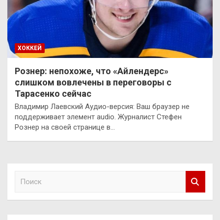
ХОККЕЙ
Рознер: непохоже, что «Айлендерс»
слишком вовлечены в переговоры с
Тарасенко сейчас
Владимир Лаевский Аудио-версия: Ваш браузер не
поддерживает элемент audio. Журналист Стефен
Рознер на своей странице в…
П
о
и
с
к