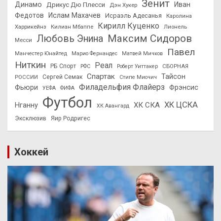
Зенит
Динамо
Иван
Дрикус Дю Плесси
Дэн Хукер
Федотов
Ислам Махачев
Исраэль Адесанья
Каролина
Кирилл Куценко
Харрикейнз
Килиан Мбаппе
Лионель
Максим Сидоров
Любовь Энина
Месси
Павел
Манчестер Юнайтед
Марио Фернандес
Матвей Мичков
Ниткин
Реал
РБ Спорт
СБОРНАЯ
РФС
Роберт Уиттакер
Спартак
Тайсон
РОССИИ
Сергей Семак
Стипе Миочич
Филадельфия Флайерз
Фьюри
Фрэнсис
УЕФА
ФИФА
Футбол
ХК ЦСКА
ХК СКА
Нганну
ХК Авангард
Эксклюзив
Яир Родригес
Хоккей