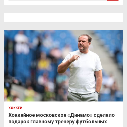
и
с
к
ХОККЕЙ
Хоккейное московское «Динамо» сделало
подарок главному тренеру футбольных