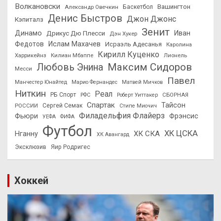
Волкановски
Вашингтон
Александр Овечкин
Баскетбол
Денис Быстров
Джон Джонс
Кэпиталз
Зенит
Динамо
Иван
Дрикус Дю Плесси
Дэн Хукер
Федотов
Ислам Махачев
Исраэль Адесанья
Каролина
Кирилл Куценко
Харрикейнз
Килиан Мбаппе
Лионель
Максим Сидоров
Любовь Энина
Месси
Павел
Манчестер Юнайтед
Марио Фернандес
Матвей Мичков
Ниткин
Реал
РБ Спорт
СБОРНАЯ
РФС
Роберт Уиттакер
Спартак
Тайсон
РОССИИ
Сергей Семак
Стипе Миочич
Филадельфия Флайерз
Фьюри
Фрэнсис
УЕФА
ФИФА
Футбол
ХК ЦСКА
ХК СКА
Нганну
ХК Авангард
Эксклюзив
Яир Родригес
Хоккей