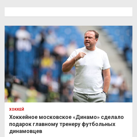
с
к
ХОККЕЙ
Хоккейное московское «Динамо» сделало
подарок главному тренеру футбольных
динамовцев