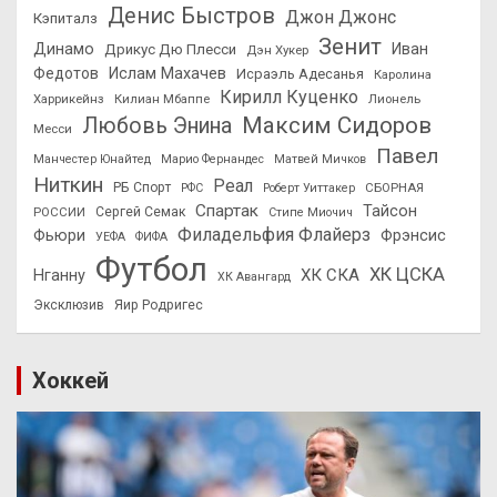
Денис Быстров
Джон Джонс
Кэпиталз
Зенит
Динамо
Иван
Дрикус Дю Плесси
Дэн Хукер
Федотов
Ислам Махачев
Исраэль Адесанья
Каролина
Кирилл Куценко
Харрикейнз
Килиан Мбаппе
Лионель
Максим Сидоров
Любовь Энина
Месси
Павел
Манчестер Юнайтед
Марио Фернандес
Матвей Мичков
Ниткин
Реал
РБ Спорт
СБОРНАЯ
РФС
Роберт Уиттакер
Спартак
Тайсон
РОССИИ
Сергей Семак
Стипе Миочич
Филадельфия Флайерз
Фьюри
Фрэнсис
УЕФА
ФИФА
Футбол
ХК ЦСКА
ХК СКА
Нганну
ХК Авангард
Эксклюзив
Яир Родригес
Хоккей