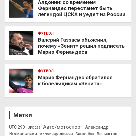
Алдонин: со временем
Фернандес перестанет быть
легендой ЦСКА и уедет из России
ФУТБОЛ
Валерий Газзаев объяснил,
почему «Зенит» решил подписать
Марио Фернандеса
ФУТБОЛ
Марио Фернандес обратился
к болельщикам «Зенита»
Метки
Авто/мотоспорт
Александр
UFC 290
UFC 295
Волкановски
Вашингтон
Александр Овечкин
Баскетбол