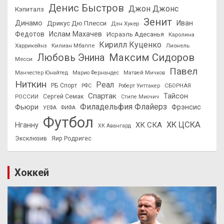
Денис Быстров
Джон Джонс
Кэпиталз
Зенит
Динамо
Иван
Дрикус Дю Плесси
Дэн Хукер
Федотов
Ислам Махачев
Исраэль Адесанья
Каролина
Кирилл Куценко
Харрикейнз
Килиан Мбаппе
Лионель
Максим Сидоров
Любовь Энина
Месси
Павел
Манчестер Юнайтед
Марио Фернандес
Матвей Мичков
Ниткин
Реал
РБ Спорт
СБОРНАЯ
РФС
Роберт Уиттакер
Спартак
Тайсон
РОССИИ
Сергей Семак
Стипе Миочич
Филадельфия Флайерз
Фьюри
Фрэнсис
УЕФА
ФИФА
Футбол
ХК ЦСКА
ХК СКА
Нганну
ХК Авангард
Эксклюзив
Яир Родригес
Хоккей