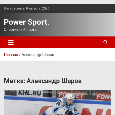
Перейти
Воскресенье, 9 августа, 2026
к
содержимому
Power Sport.
Спортивный портал.
Главная
Александр Шаров
Метка:
Александр Шаров