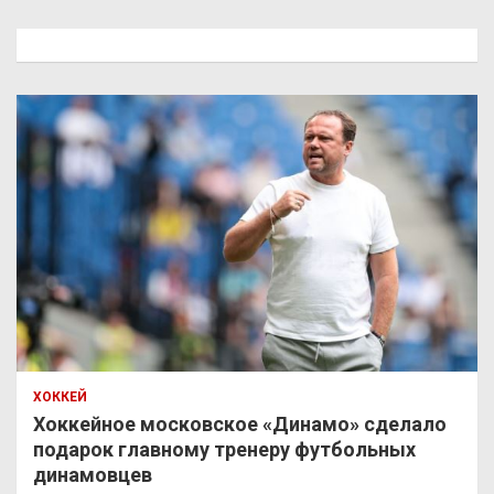
с
к
ХОККЕЙ
Хоккейное московское «Динамо» сделало
подарок главному тренеру футбольных
динамовцев