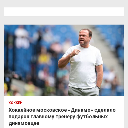
с
к
ХОККЕЙ
Хоккейное московское «Динамо» сделало
подарок главному тренеру футбольных
динамовцев