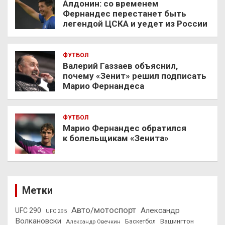
Алдонин: со временем
Фернандес перестанет быть
легендой ЦСКА и уедет из России
ФУТБОЛ
Валерий Газзаев объяснил,
почему «Зенит» решил подписать
Марио Фернандеса
ФУТБОЛ
Марио Фернандес обратился
к болельщикам «Зенита»
Метки
Авто/мотоспорт
Александр
UFC 290
UFC 295
Волкановски
Вашингтон
Александр Овечкин
Баскетбол