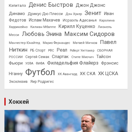
Денис Быстров
Джон Джонс
Кэпиталз
Зенит
Динамо
Иван
Дрикус Дю Плесси
Дэн Хукер
Федотов
Ислам Махачев
Исраэль Адесанья
Каролина
Кирилл Куценко
Харрикейнз
Килиан Мбаппе
Лионель
Максим Сидоров
Любовь Энина
Месси
Павел
Манчестер Юнайтед
Марио Фернандес
Матвей Мичков
Ниткин
Реал
РБ Спорт
СБОРНАЯ
РФС
Роберт Уиттакер
Спартак
Тайсон
РОССИИ
Сергей Семак
Стипе Миочич
Филадельфия Флайерз
Фьюри
Фрэнсис
УЕФА
ФИФА
Футбол
ХК ЦСКА
ХК СКА
Нганну
ХК Авангард
Эксклюзив
Яир Родригес
Хоккей