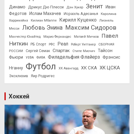
Зенит
Динамо
Иван
Дрикус Дю Плесси
Дэн Хукер
Федотов
Ислам Махачев
Исраэль Адесанья
Каролина
Кирилл Куценко
Харрикейнз
Килиан Мбаппе
Лионель
Максим Сидоров
Любовь Энина
Месси
Павел
Манчестер Юнайтед
Марио Фернандес
Матвей Мичков
Ниткин
Реал
РБ Спорт
СБОРНАЯ
РФС
Роберт Уиттакер
Спартак
Тайсон
РОССИИ
Сергей Семак
Стипе Миочич
Филадельфия Флайерз
Фьюри
Фрэнсис
УЕФА
ФИФА
Футбол
ХК ЦСКА
ХК СКА
Нганну
ХК Авангард
Эксклюзив
Яир Родригес
Хоккей