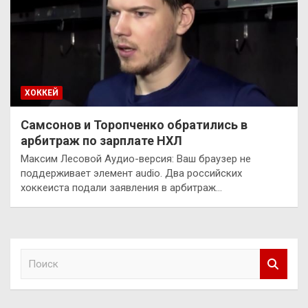
ХОККЕЙ
Самсонов и Торопченко обратились в
арбитраж по зарплате НХЛ
Максим Лесовой Аудио-версия: Ваш браузер не
поддерживает элемент audio. Два российских
хоккеиста подали заявления в арбитраж…
П
о
и
с