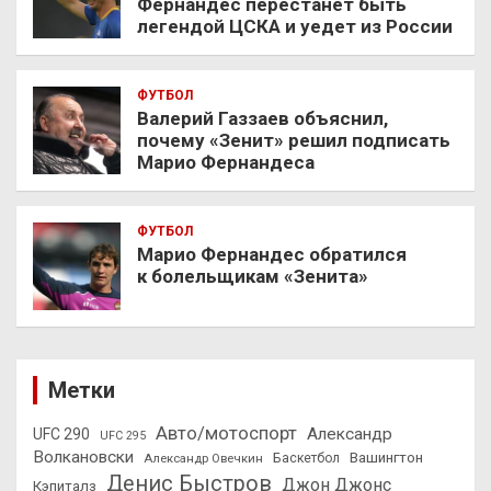
Фернандес перестанет быть
легендой ЦСКА и уедет из России
ФУТБОЛ
Валерий Газзаев объяснил,
почему «Зенит» решил подписать
Марио Фернандеса
ФУТБОЛ
Марио Фернандес обратился
к болельщикам «Зенита»
Метки
Авто/мотоспорт
Александр
UFC 290
UFC 295
Волкановски
Вашингтон
Александр Овечкин
Баскетбол
Денис Быстров
Джон Джонс
Кэпиталз