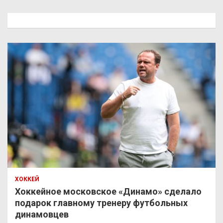
с
к
ХОККЕЙ
Хоккейное московское «Динамо» сделало
подарок главному тренеру футбольных
динамовцев