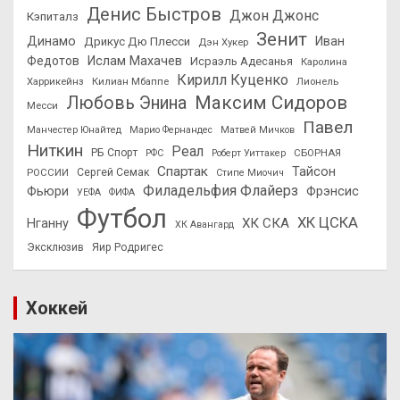
Денис Быстров
Джон Джонс
Кэпиталз
Зенит
Динамо
Иван
Дрикус Дю Плесси
Дэн Хукер
Федотов
Ислам Махачев
Исраэль Адесанья
Каролина
Кирилл Куценко
Харрикейнз
Килиан Мбаппе
Лионель
Максим Сидоров
Любовь Энина
Месси
Павел
Манчестер Юнайтед
Марио Фернандес
Матвей Мичков
Ниткин
Реал
РБ Спорт
СБОРНАЯ
РФС
Роберт Уиттакер
Спартак
Тайсон
РОССИИ
Сергей Семак
Стипе Миочич
Филадельфия Флайерз
Фьюри
Фрэнсис
УЕФА
ФИФА
Футбол
ХК ЦСКА
ХК СКА
Нганну
ХК Авангард
Эксклюзив
Яир Родригес
Хоккей