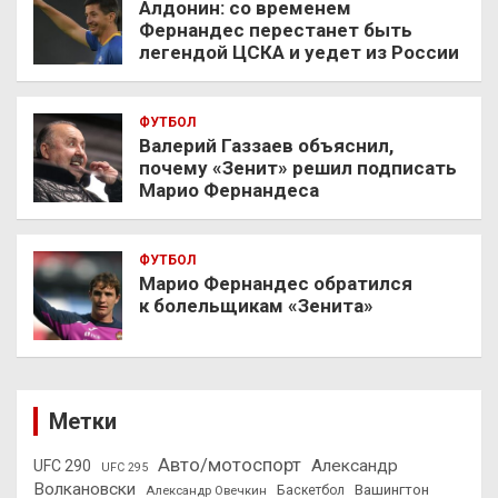
Алдонин: со временем
Фернандес перестанет быть
легендой ЦСКА и уедет из России
ФУТБОЛ
Валерий Газзаев объяснил,
почему «Зенит» решил подписать
Марио Фернандеса
ФУТБОЛ
Марио Фернандес обратился
к болельщикам «Зенита»
Метки
Авто/мотоспорт
Александр
UFC 290
UFC 295
Волкановски
Вашингтон
Александр Овечкин
Баскетбол