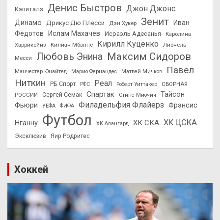
Денис Быстров
Джон Джонс
Кэпиталз
Зенит
Динамо
Иван
Дрикус Дю Плесси
Дэн Хукер
Федотов
Ислам Махачев
Исраэль Адесанья
Каролина
Кирилл Куценко
Харрикейнз
Килиан Мбаппе
Лионель
Максим Сидоров
Любовь Энина
Месси
Павел
Манчестер Юнайтед
Марио Фернандес
Матвей Мичков
Ниткин
Реал
РБ Спорт
СБОРНАЯ
РФС
Роберт Уиттакер
Спартак
Тайсон
РОССИИ
Сергей Семак
Стипе Миочич
Филадельфия Флайерз
Фьюри
Фрэнсис
УЕФА
ФИФА
Футбол
ХК ЦСКА
ХК СКА
Нганну
ХК Авангард
Эксклюзив
Яир Родригес
Хоккей