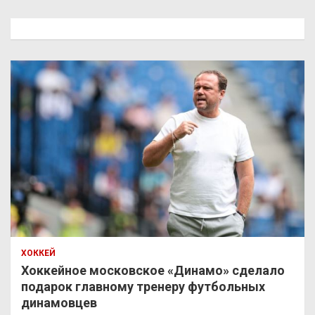
с
к
ХОККЕЙ
Хоккейное московское «Динамо» сделало
подарок главному тренеру футбольных
динамовцев