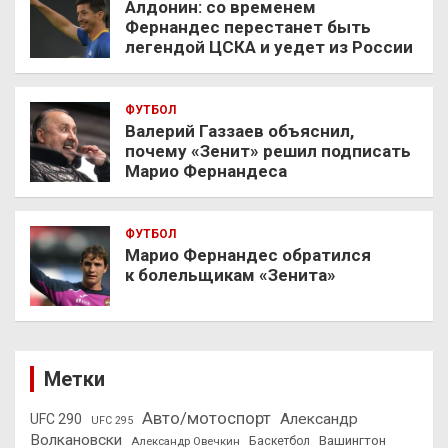
Алдонин: со временем
Фернандес перестанет быть
легендой ЦСКА и уедет из России
ФУТБОЛ
Валерий Газзаев объяснил,
почему «Зенит» решил подписать
Марио Фернандеса
ФУТБОЛ
Марио Фернандес обратился
к болельщикам «Зенита»
Метки
Авто/мотоспорт
Александр
UFC 290
UFC 295
Волкановски
Вашингтон
Александр Овечкин
Баскетбол