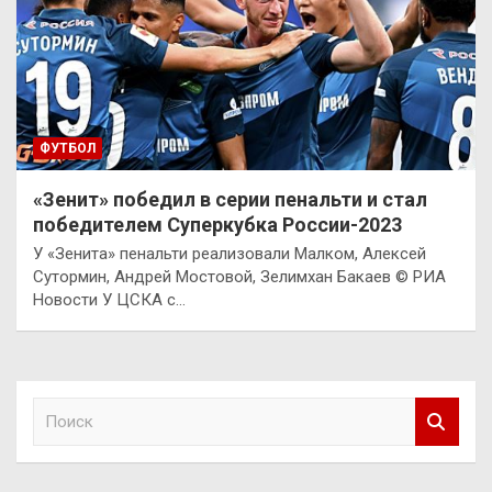
ФУТБОЛ
«Зенит» победил в серии пенальти и стал
победителем Суперкубка России-2023
У «Зенита» пенальти реализовали Малком, Алексей
Сутормин, Андрей Мостовой, Зелимхан Бакаев © РИА
Новости У ЦСКА с…
П
о
и
с