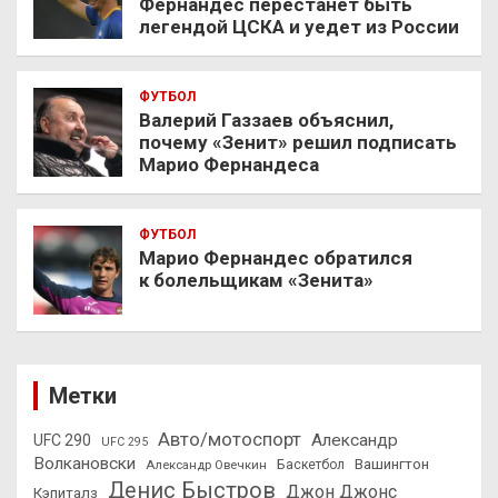
Фернандес перестанет быть
легендой ЦСКА и уедет из России
ФУТБОЛ
Валерий Газзаев объяснил,
почему «Зенит» решил подписать
Марио Фернандеса
ФУТБОЛ
Марио Фернандес обратился
к болельщикам «Зенита»
Метки
Авто/мотоспорт
Александр
UFC 290
UFC 295
Волкановски
Вашингтон
Александр Овечкин
Баскетбол
Денис Быстров
Джон Джонс
Кэпиталз