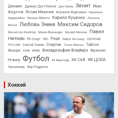
Зенит
Динамо
Иван
Дрикус Дю Плесси
Дэн Хукер
Федотов
Ислам Махачев
Исраэль Адесанья
Каролина
Кирилл Куценко
Харрикейнз
Килиан Мбаппе
Лионель
Максим Сидоров
Любовь Энина
Месси
Павел
Манчестер Юнайтед
Марио Фернандес
Матвей Мичков
Ниткин
Реал
РБ Спорт
СБОРНАЯ
РФС
Роберт Уиттакер
Спартак
Тайсон
РОССИИ
Сергей Семак
Стипе Миочич
Филадельфия Флайерз
Фьюри
Фрэнсис
УЕФА
ФИФА
Футбол
ХК ЦСКА
ХК СКА
Нганну
ХК Авангард
Эксклюзив
Яир Родригес
Хоккей