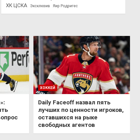
ХК ЦСКА
Эксклюзив
Яир Родригес
ХОККЕЙ
»:
Daily Faceoff назвал пять
ить
лучших по ценности игроков,
вопрос
оставшихся на рыке
свободных агентов