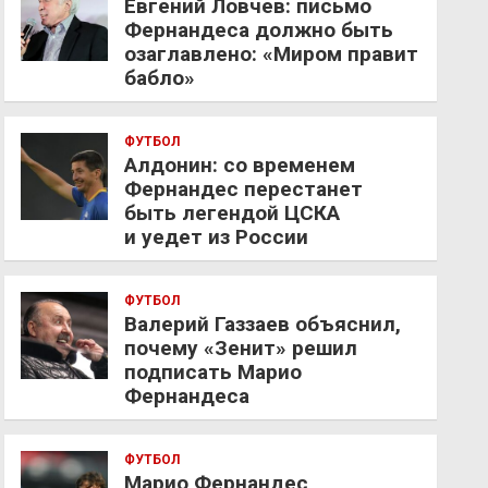
Евгений Ловчев: письмо
Фернандеса должно быть
озаглавлено: «Миром правит
бабло»
ФУТБОЛ
Алдонин: со временем
Фернандес перестанет
быть легендой ЦСКА
и уедет из России
ФУТБОЛ
Валерий Газзаев объяснил,
почему «Зенит» решил
подписать Марио
Фернандеса
ФУТБОЛ
Марио Фернандес