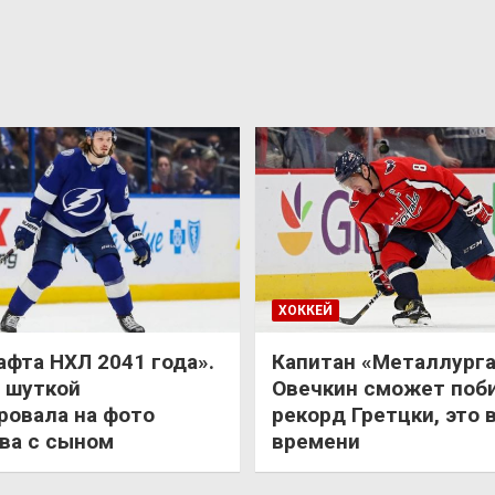
ХОККЕЙ
афта НХЛ 2041 года».
Капитан «Металлурга
 шуткой
Овечкин сможет поб
ровала на фото
рекорд Гретцки, это 
ва с сыном
времени