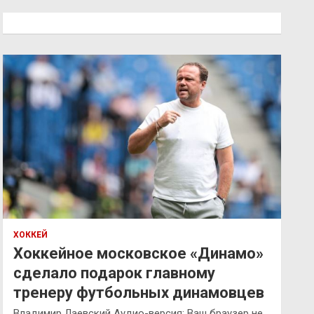
с
к
ХОККЕЙ
Хоккейное московское «Динамо»
сделало подарок главному
тренеру футбольных динамовцев
Владимир Лаевский Аудио-версия: Ваш браузер не