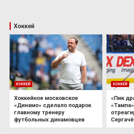
Хоккей
ХОККЕЙ
ХОККЕЙ
Хоккейное московское
«Пик др
«Динамо» сделало подарок
«Тампа»
главному тренеру
отреаги
футбольных динамовцев
Сергачё