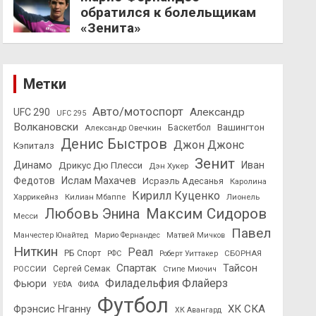
обратился к болельщикам
«Зенита»
Метки
Авто/мотоспорт
Александр
UFC 290
UFC 295
Волкановски
Вашингтон
Александр Овечкин
Баскетбол
Денис Быстров
Джон Джонс
Кэпиталз
Зенит
Динамо
Иван
Дрикус Дю Плесси
Дэн Хукер
Федотов
Ислам Махачев
Исраэль Адесанья
Каролина
Кирилл Куценко
Харрикейнз
Килиан Мбаппе
Лионель
Максим Сидоров
Любовь Энина
Месси
Павел
Манчестер Юнайтед
Марио Фернандес
Матвей Мичков
Ниткин
Реал
РБ Спорт
СБОРНАЯ
РФС
Роберт Уиттакер
Спартак
Тайсон
РОССИИ
Сергей Семак
Стипе Миочич
Филадельфия Флайерз
Фьюри
УЕФА
ФИФА
Футбол
ХК СКА
Фрэнсис Нганну
ХК Авангард