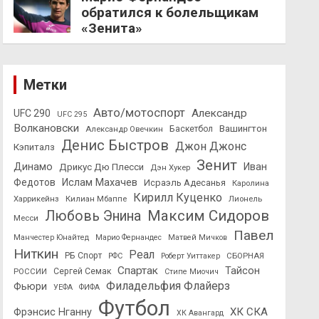
обратился к болельщикам
«Зенита»
Метки
Авто/мотоспорт
Александр
UFC 290
UFC 295
Волкановски
Вашингтон
Александр Овечкин
Баскетбол
Денис Быстров
Джон Джонс
Кэпиталз
Зенит
Динамо
Иван
Дрикус Дю Плесси
Дэн Хукер
Федотов
Ислам Махачев
Исраэль Адесанья
Каролина
Кирилл Куценко
Харрикейнз
Килиан Мбаппе
Лионель
Максим Сидоров
Любовь Энина
Месси
Павел
Манчестер Юнайтед
Марио Фернандес
Матвей Мичков
Ниткин
Реал
РБ Спорт
СБОРНАЯ
РФС
Роберт Уиттакер
Спартак
Тайсон
РОССИИ
Сергей Семак
Стипе Миочич
Филадельфия Флайерз
Фьюри
УЕФА
ФИФА
Футбол
ХК СКА
Фрэнсис Нганну
ХК Авангард