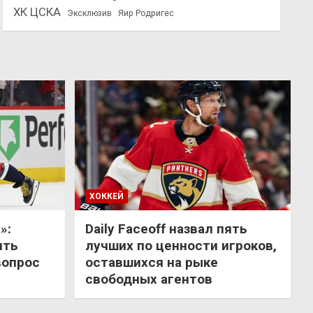
ХК ЦСКА
Эксклюзив
Яир Родригес
ХОККЕЙ
»:
Daily Faceoff назвал пять
ить
лучших по ценности игроков,
вопрос
оставшихся на рыке
свободных агентов