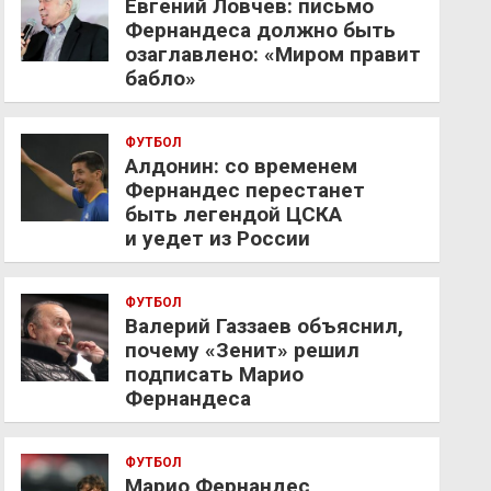
Евгений Ловчев: письмо
Фернандеса должно быть
озаглавлено: «Миром правит
бабло»
ФУТБОЛ
Алдонин: со временем
Фернандес перестанет
быть легендой ЦСКА
и уедет из России
ФУТБОЛ
Валерий Газзаев объяснил,
почему «Зенит» решил
подписать Марио
Фернандеса
ФУТБОЛ
Марио Фернандес