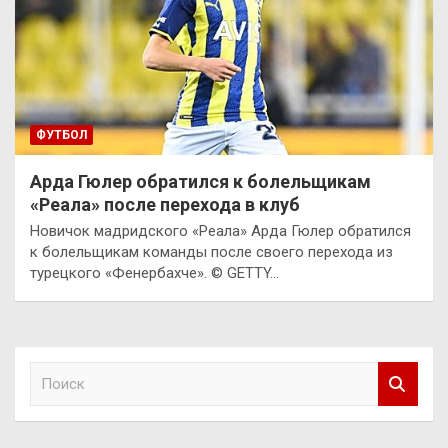
ФУТБОЛ
Арда Гюлер обратился к болельщикам
«Реала» после перехода в клуб
Новичок мадридского «Реала» Арда Гюлер обратился
к болельщикам команды после своего перехода из
турецкого «Фенербахче». © GETTY…
П
о
и
с