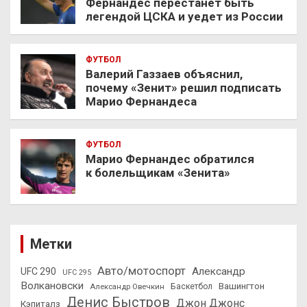
Фернандес перестанет быть
легендой ЦСКА и уедет из России
ФУТБОЛ
Валерий Газзаев объяснил,
почему «Зенит» решил подписать
Марио Фернандеса
ФУТБОЛ
Марио Фернандес обратился
к болельщикам «Зенита»
Метки
Авто/мотоспорт
Александр
UFC 290
UFC 295
Волкановски
Вашингтон
Александр Овечкин
Баскетбол
Денис Быстров
Джон Джонс
Кэпиталз