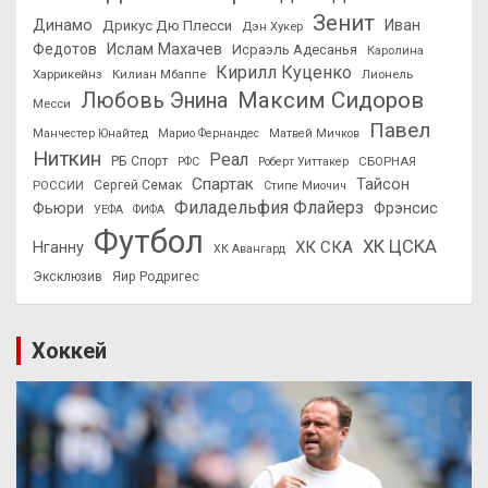
Зенит
Динамо
Иван
Дрикус Дю Плесси
Дэн Хукер
Федотов
Ислам Махачев
Исраэль Адесанья
Каролина
Кирилл Куценко
Харрикейнз
Килиан Мбаппе
Лионель
Максим Сидоров
Любовь Энина
Месси
Павел
Манчестер Юнайтед
Марио Фернандес
Матвей Мичков
Ниткин
Реал
РБ Спорт
СБОРНАЯ
РФС
Роберт Уиттакер
Спартак
Тайсон
РОССИИ
Сергей Семак
Стипе Миочич
Филадельфия Флайерз
Фьюри
Фрэнсис
УЕФА
ФИФА
Футбол
ХК ЦСКА
ХК СКА
Нганну
ХК Авангард
Эксклюзив
Яир Родригес
Хоккей