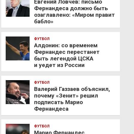
Евгений Ловчев: письмо
Фернандеса должно быть
озаглавлено: «Миром правит
бабло»
ФУТБОЛ
Алдонин: со временем
Фернандес перестанет
быть легендой ЦСКА
и уедет из России
ФУТБОЛ
Валерий Газзаев объяснил,
почему «Зенит» решил
подписать Марио
Фернандеса
ФУТБОЛ
Марио Фернандес