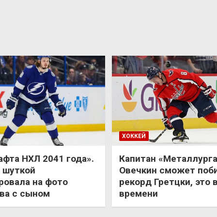
ХОККЕЙ
афта НХЛ 2041 года».
Капитан «Металлурга
 шуткой
Овечкин сможет поб
ровала на фото
рекорд Гретцки, это 
ва с сыном
времени