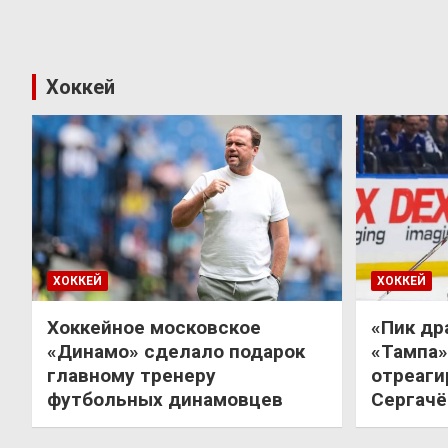
Хоккей
ХОККЕЙ
ХОККЕЙ
Хоккейное московское
«Пик др
«Динамо» сделало подарок
«Тампа»
главному тренеру
отреаги
футбольных динамовцев
Сергачё