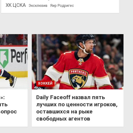
ХК ЦСКА
Эксклюзив
Яир Родригес
ХОККЕЙ
»:
Daily Faceoff назвал пять
ить
лучших по ценности игроков,
вопрос
оставшихся на рыке
свободных агентов