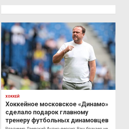
с
к
ХОККЕЙ
Хоккейное московское «Динамо»
сделало подарок главному
тренеру футбольных динамовцев
Владимир Лаевский Аудио-версия: Ваш браузер не