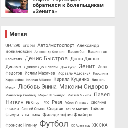
обратился к болельщикам
«Зенита»
Метки
Авто/мотоспорт
Александр
UFC 290
UFC 295
Волкановски
Вашингтон
Александр Овечкин
Баскетбол
Денис Быстров
Джон Джонс
Кэпиталз
Зенит
Динамо
Иван
Дрикус Дю Плесси
Дэн Хукер
Федотов
Ислам Махачев
Исраэль Адесанья
Каролина
Кирилл Куценко
Харрикейнз
Килиан Мбаппе
Лионель
Максим Сидоров
Любовь Энина
Месси
Павел
Манчестер Юнайтед
Марио Фернандес
Матвей Мичков
Ниткин
Реал
РБ Спорт
СБОРНАЯ
РФС
Роберт Уиттакер
Спартак
Тайсон
РОССИИ
Сергей Семак
Стипе Миочич
Филадельфия Флайерз
Фьюри
УЕФА
ФИФА
Футбол
ХК СКА
Фрэнсис Нганну
ХК Авангард