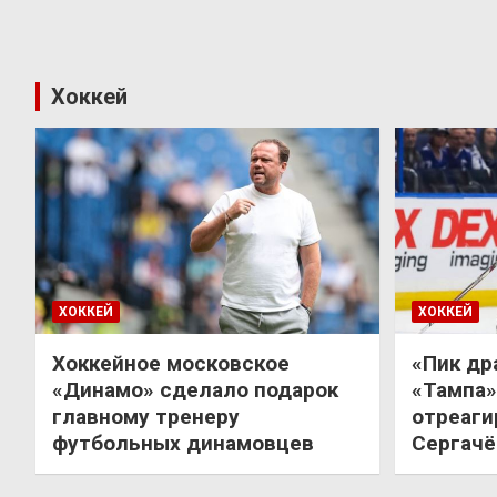
Хоккей
ХОККЕЙ
ХОККЕЙ
Хоккейное московское
«Пик др
«Динамо» сделало подарок
«Тампа»
главному тренеру
отреаги
футбольных динамовцев
Сергачё