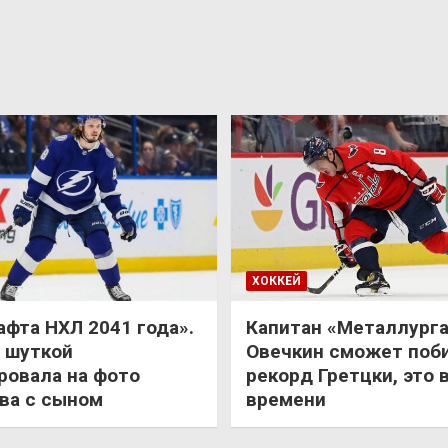
ХОККЕЙ
афта НХЛ 2041 года».
Капитан «Металлурга
 шуткой
Овечкин сможет поб
ровала на фото
рекорд Гретцки, это 
ва с сыном
времени