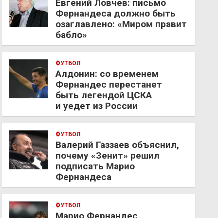
Евгений Ловчев: письмо
Фернандеса должно быть
озаглавлено: «Миром правит
бабло»
ФУТБОЛ
Алдонин: со временем
Фернандес перестанет
быть легендой ЦСКА
и уедет из России
ФУТБОЛ
Валерий Газзаев объяснил,
почему «Зенит» решил
подписать Марио
Фернандеса
ФУТБОЛ
Марио Фернандес