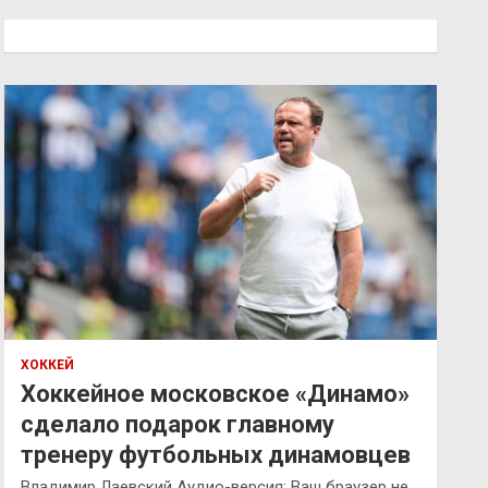
с
к
ХОККЕЙ
Хоккейное московское «Динамо»
сделало подарок главному
тренеру футбольных динамовцев
Владимир Лаевский Аудио-версия: Ваш браузер не