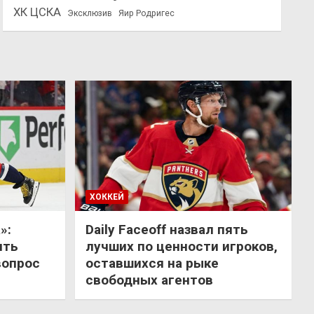
ХК ЦСКА
Эксклюзив
Яир Родригес
ХОККЕЙ
»:
Daily Faceoff назвал пять
ить
лучших по ценности игроков,
вопрос
оставшихся на рыке
свободных агентов