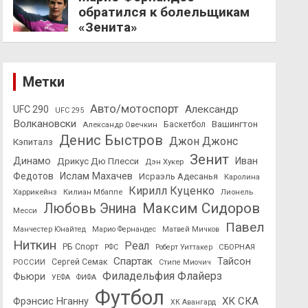
обратился к болельщикам
«Зенита»
Метки
Авто/мотоспорт
Александр
UFC 290
UFC 295
Волкановски
Вашингтон
Александр Овечкин
Баскетбол
Денис Быстров
Джон Джонс
Кэпиталз
Зенит
Динамо
Иван
Дрикус Дю Плесси
Дэн Хукер
Федотов
Ислам Махачев
Исраэль Адесанья
Каролина
Кирилл Куценко
Харрикейнз
Килиан Мбаппе
Лионель
Максим Сидоров
Любовь Энина
Месси
Павел
Манчестер Юнайтед
Марио Фернандес
Матвей Мичков
Ниткин
Реал
РБ Спорт
СБОРНАЯ
РФС
Роберт Уиттакер
Спартак
Тайсон
РОССИИ
Сергей Семак
Стипе Миочич
Филадельфия Флайерз
Фьюри
УЕФА
ФИФА
Футбол
ХК СКА
Фрэнсис Нганну
ХК Авангард