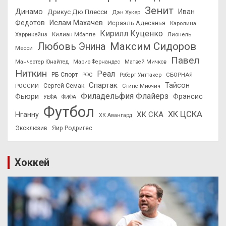
Зенит
Динамо
Иван
Дрикус Дю Плесси
Дэн Хукер
Федотов
Ислам Махачев
Исраэль Адесанья
Каролина
Кирилл Куценко
Харрикейнз
Килиан Мбаппе
Лионель
Максим Сидоров
Любовь Энина
Месси
Павел
Манчестер Юнайтед
Марио Фернандес
Матвей Мичков
Ниткин
Реал
РБ Спорт
СБОРНАЯ
РФС
Роберт Уиттакер
Спартак
Тайсон
РОССИИ
Сергей Семак
Стипе Миочич
Филадельфия Флайерз
Фьюри
Фрэнсис
УЕФА
ФИФА
Футбол
ХК ЦСКА
ХК СКА
Нганну
ХК Авангард
Эксклюзив
Яир Родригес
Хоккей