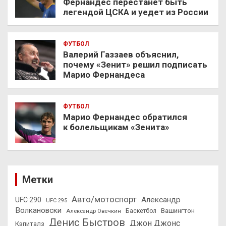
Фернандес перестанет быть
легендой ЦСКА и уедет из России
ФУТБОЛ
Валерий Газзаев объяснил,
почему «Зенит» решил подписать
Марио Фернандеса
ФУТБОЛ
Марио Фернандес обратился
к болельщикам «Зенита»
Метки
Авто/мотоспорт
Александр
UFC 290
UFC 295
Волкановски
Вашингтон
Александр Овечкин
Баскетбол
Денис Быстров
Джон Джонс
Кэпиталз