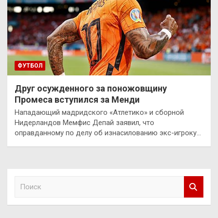
ФУТБОЛ
Друг осужденного за поножовщину
Промеса вступился за Менди
Нападающий мадридского «Атлетико» и сборной
Нидерландов Мемфис Депай заявил, что
оправданному по делу об изнасилованию экс-игроку…
П
о
и
с