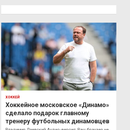
с
к
ХОККЕЙ
Хоккейное московское «Динамо»
сделало подарок главному
тренеру футбольных динамовцев
Владимир Лаевский Аудио-версия: Ваш браузер не