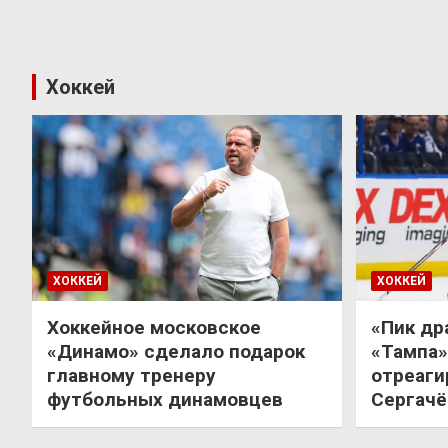
Хоккей
ХОККЕЙ
ХОККЕЙ
Хоккейное московское
«Пик др
«Динамо» сделало подарок
«Тампа»
главному тренеру
отреаги
футбольных динамовцев
Сергачё