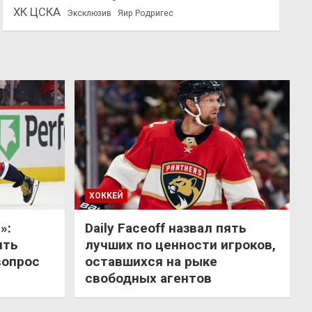
ХК ЦСКА
Эксклюзив
Яир Родригес
ХОККЕЙ
»:
Daily Faceoff назвал пять
ить
лучших по ценности игроков,
вопрос
оставшихся на рыке
свободных агентов