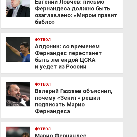
Евгений Ловчев: письмо
Фернандеса должно быть
озаглавлено: «Миром правит
бабло»
ФУТБОЛ
Алдонин: со временем
Фернандес перестанет
быть легендой ЦСКА
и уедет из России
ФУТБОЛ
Валерий Газзаев объяснил,
почему «Зенит» решил
подписать Марио
Фернандеса
ФУТБОЛ
Марио Фернандес