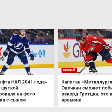
ХОККЕЙ
афта НХЛ 2041 года».
Капитан «Металлурга
 шуткой
Овечкин сможет поб
ровала на фото
рекорд Гретцки, это 
ва с сыном
времени