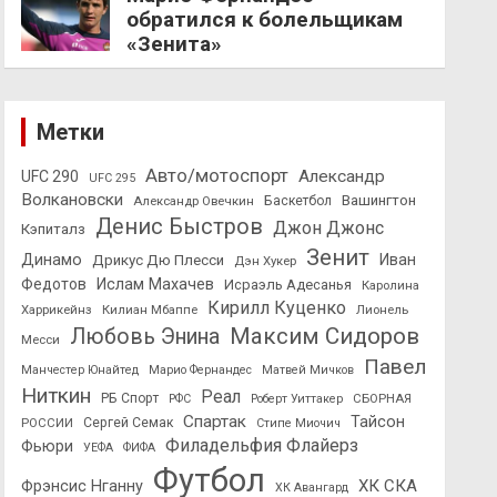
обратился к болельщикам
«Зенита»
Метки
Авто/мотоспорт
Александр
UFC 290
UFC 295
Волкановски
Вашингтон
Александр Овечкин
Баскетбол
Денис Быстров
Джон Джонс
Кэпиталз
Зенит
Динамо
Иван
Дрикус Дю Плесси
Дэн Хукер
Федотов
Ислам Махачев
Исраэль Адесанья
Каролина
Кирилл Куценко
Харрикейнз
Килиан Мбаппе
Лионель
Максим Сидоров
Любовь Энина
Месси
Павел
Манчестер Юнайтед
Марио Фернандес
Матвей Мичков
Ниткин
Реал
РБ Спорт
СБОРНАЯ
РФС
Роберт Уиттакер
Спартак
Тайсон
РОССИИ
Сергей Семак
Стипе Миочич
Филадельфия Флайерз
Фьюри
УЕФА
ФИФА
Футбол
ХК СКА
Фрэнсис Нганну
ХК Авангард