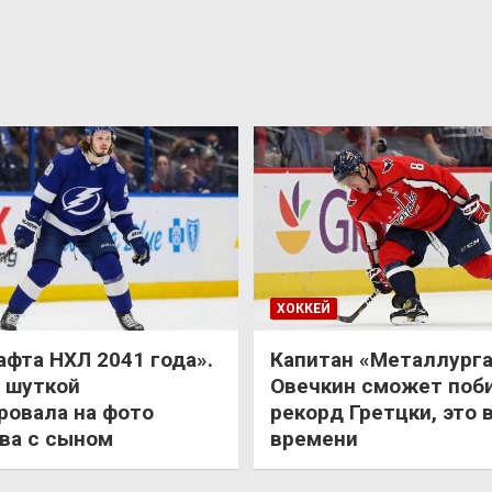
ХОККЕЙ
афта НХЛ 2041 года».
Капитан «Металлурга
 шуткой
Овечкин сможет поб
ровала на фото
рекорд Гретцки, это 
ва с сыном
времени