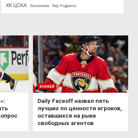
ХК ЦСКА
Эксклюзив
Яир Родригес
ХОККЕЙ
»:
Daily Faceoff назвал пять
ить
лучших по ценности игроков,
вопрос
оставшихся на рыке
свободных агентов