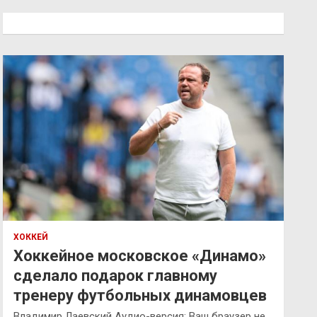
с
к
ХОККЕЙ
Хоккейное московское «Динамо»
сделало подарок главному
тренеру футбольных динамовцев
Владимир Лаевский Аудио-версия: Ваш браузер не