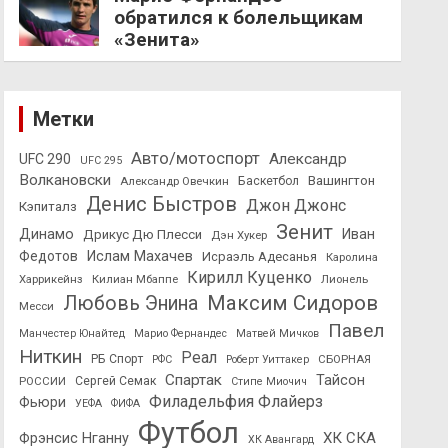
обратился к болельщикам
«Зенита»
Метки
Авто/мотоспорт
Александр
UFC 290
UFC 295
Волкановски
Вашингтон
Александр Овечкин
Баскетбол
Денис Быстров
Джон Джонс
Кэпиталз
Зенит
Динамо
Иван
Дрикус Дю Плесси
Дэн Хукер
Федотов
Ислам Махачев
Исраэль Адесанья
Каролина
Кирилл Куценко
Харрикейнз
Килиан Мбаппе
Лионель
Максим Сидоров
Любовь Энина
Месси
Павел
Манчестер Юнайтед
Марио Фернандес
Матвей Мичков
Ниткин
Реал
РБ Спорт
СБОРНАЯ
РФС
Роберт Уиттакер
Спартак
Тайсон
РОССИИ
Сергей Семак
Стипе Миочич
Филадельфия Флайерз
Фьюри
УЕФА
ФИФА
Футбол
ХК СКА
Фрэнсис Нганну
ХК Авангард