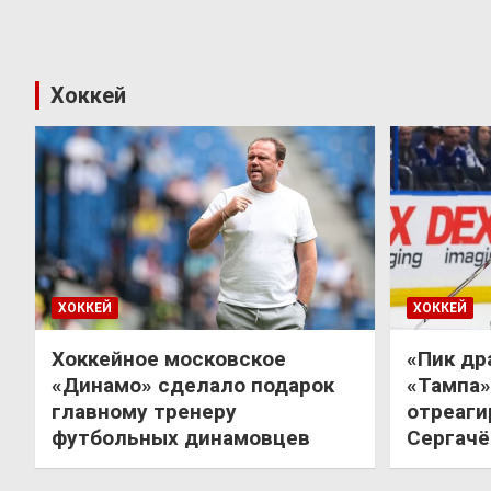
Хоккей
ХОККЕЙ
ХОККЕЙ
Хоккейное московское
«Пик др
«Динамо» сделало подарок
«Тампа»
главному тренеру
отреаги
футбольных динамовцев
Сергачё