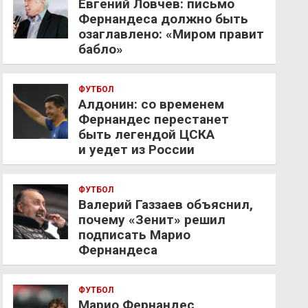
Евгений Ловчев: письмо
Фернандеса должно быть
озаглавлено: «Миром правит
бабло»
ФУТБОЛ
Алдонин: со временем
Фернандес перестанет
быть легендой ЦСКА
и уедет из России
ФУТБОЛ
Валерий Газзаев объяснил,
почему «Зенит» решил
подписать Марио
Фернандеса
ФУТБОЛ
Марио Фернандес