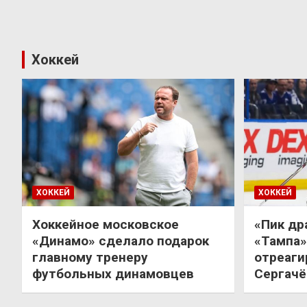
Хоккей
ХОККЕЙ
ХОККЕЙ
Хоккейное московское
«Пик др
«Динамо» сделало подарок
«Тампа»
главному тренеру
отреаги
футбольных динамовцев
Сергачё