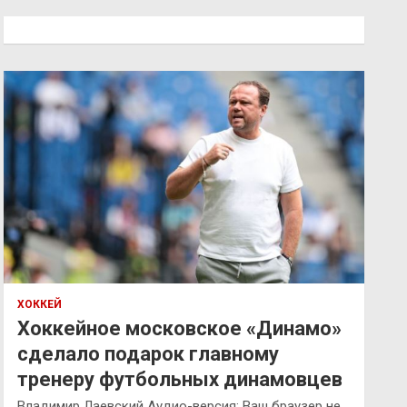
с
к
ХОККЕЙ
Хоккейное московское «Динамо»
сделало подарок главному
тренеру футбольных динамовцев
Владимир Лаевский Аудио-версия: Ваш браузер не