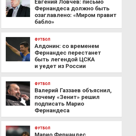
Евгений Ловчев: письмо
Фернандеса должно быть
озаглавлено: «Миром правит
бабло»
ФУТБОЛ
Алдонин: со временем
Фернандес перестанет
быть легендой ЦСКА
и уедет из России
ФУТБОЛ
Валерий Газзаев объяснил,
почему «Зенит» решил
подписать Марио
Фернандеса
ФУТБОЛ
Марио Фернандес