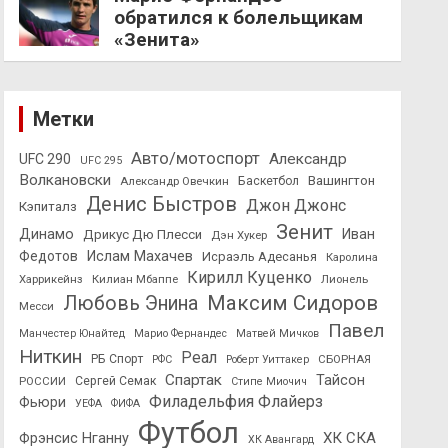
обратился к болельщикам
«Зенита»
Метки
Авто/мотоспорт
Александр
UFC 290
UFC 295
Волкановски
Вашингтон
Александр Овечкин
Баскетбол
Денис Быстров
Джон Джонс
Кэпиталз
Зенит
Динамо
Иван
Дрикус Дю Плесси
Дэн Хукер
Федотов
Ислам Махачев
Исраэль Адесанья
Каролина
Кирилл Куценко
Харрикейнз
Килиан Мбаппе
Лионель
Максим Сидоров
Любовь Энина
Месси
Павел
Манчестер Юнайтед
Марио Фернандес
Матвей Мичков
Ниткин
Реал
РБ Спорт
СБОРНАЯ
РФС
Роберт Уиттакер
Спартак
Тайсон
РОССИИ
Сергей Семак
Стипе Миочич
Филадельфия Флайерз
Фьюри
УЕФА
ФИФА
Футбол
ХК СКА
Фрэнсис Нганну
ХК Авангард