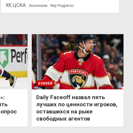
ХК ЦСКА
Эксклюзив
Яир Родригес
ХОККЕЙ
»:
Daily Faceoff назвал пять
ить
лучших по ценности игроков,
вопрос
оставшихся на рыке
свободных агентов