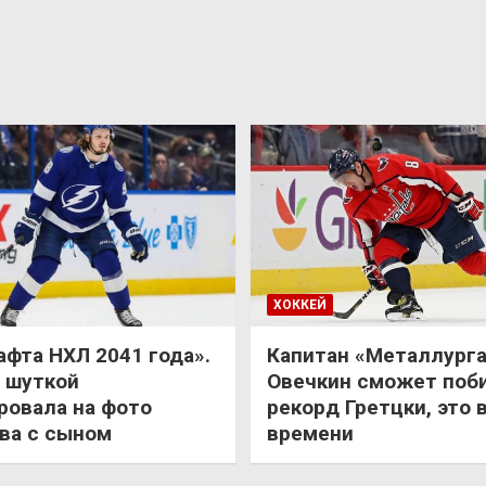
ХОККЕЙ
афта НХЛ 2041 года».
Капитан «Металлурга
 шуткой
Овечкин сможет поб
ровала на фото
рекорд Гретцки, это 
ва с сыном
времени