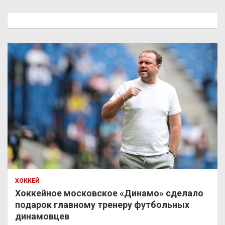
с
к
ХОККЕЙ
Хоккейное московское «Динамо» сделало
подарок главному тренеру футбольных
динамовцев