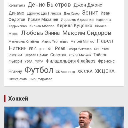
Денис Быстров
Джон Джонс
Кэпиталз
Зенит
Динамо
Иван
Дрикус Дю Плесси
Дэн Хукер
Федотов
Ислам Махачев
Исраэль Адесанья
Каролина
Кирилл Куценко
Харрикейнз
Килиан Мбаппе
Лионель
Максим Сидоров
Любовь Энина
Месси
Павел
Манчестер Юнайтед
Марио Фернандес
Матвей Мичков
Ниткин
Реал
РБ Спорт
СБОРНАЯ
РФС
Роберт Уиттакер
Спартак
Тайсон
РОССИИ
Сергей Семак
Стипе Миочич
Филадельфия Флайерз
Фьюри
Фрэнсис
УЕФА
ФИФА
Футбол
ХК ЦСКА
ХК СКА
Нганну
ХК Авангард
Эксклюзив
Яир Родригес
Хоккей