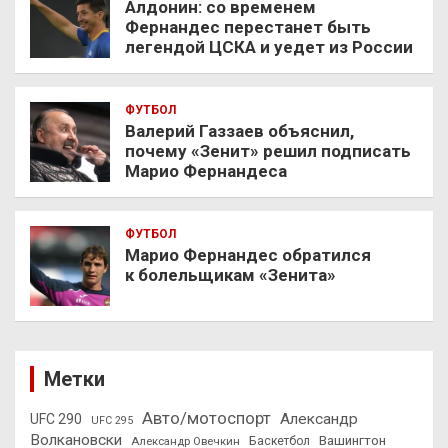
Алдонин: со временем
Фернандес перестанет быть
легендой ЦСКА и уедет из России
ФУТБОЛ
Валерий Газзаев объяснил,
почему «Зенит» решил подписать
Марио Фернандеса
ФУТБОЛ
Марио Фернандес обратился
к болельщикам «Зенита»
Метки
Авто/мотоспорт
Александр
UFC 290
UFC 295
Волкановски
Вашингтон
Александр Овечкин
Баскетбол