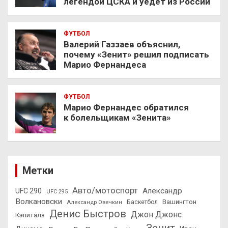
легендой ЦСКА и уедет из России
ФУТБОЛ
Валерий Газзаев объяснил,
почему «Зенит» решил подписать
Марио Фернандеса
ФУТБОЛ
Марио Фернандес обратился
к болельщикам «Зенита»
Метки
Авто/мотоспорт
Александр
UFC 290
UFC 295
Волкановски
Вашингтон
Александр Овечкин
Баскетбол
Денис Быстров
Джон Джонс
Кэпиталз