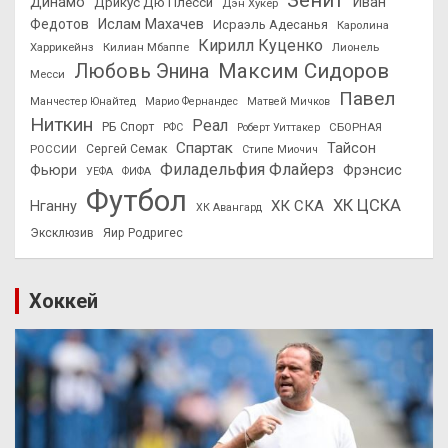
Зенит
Динамо
Иван
Дрикус Дю Плесси
Дэн Хукер
Федотов
Ислам Махачев
Исраэль Адесанья
Каролина
Кирилл Куценко
Харрикейнз
Килиан Мбаппе
Лионель
Максим Сидоров
Любовь Энина
Месси
Павел
Манчестер Юнайтед
Марио Фернандес
Матвей Мичков
Ниткин
Реал
РБ Спорт
СБОРНАЯ
РФС
Роберт Уиттакер
Спартак
Тайсон
РОССИИ
Сергей Семак
Стипе Миочич
Филадельфия Флайерз
Фьюри
Фрэнсис
УЕФА
ФИФА
Футбол
ХК ЦСКА
ХК СКА
Нганну
ХК Авангард
Эксклюзив
Яир Родригес
Хоккей