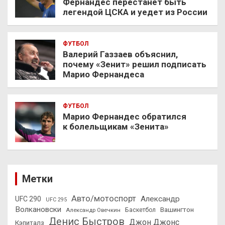
Фернандес перестанет быть
легендой ЦСКА и уедет из России
ФУТБОЛ
Валерий Газзаев объяснил,
почему «Зенит» решил подписать
Марио Фернандеса
ФУТБОЛ
Марио Фернандес обратился
к болельщикам «Зенита»
Метки
Авто/мотоспорт
Александр
UFC 290
UFC 295
Волкановски
Вашингтон
Александр Овечкин
Баскетбол
Денис Быстров
Джон Джонс
Кэпиталз