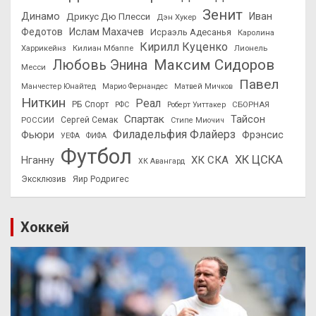
Зенит
Динамо
Иван
Дрикус Дю Плесси
Дэн Хукер
Федотов
Ислам Махачев
Исраэль Адесанья
Каролина
Кирилл Куценко
Харрикейнз
Килиан Мбаппе
Лионель
Максим Сидоров
Любовь Энина
Месси
Павел
Манчестер Юнайтед
Марио Фернандес
Матвей Мичков
Ниткин
Реал
РБ Спорт
СБОРНАЯ
РФС
Роберт Уиттакер
Спартак
Тайсон
РОССИИ
Сергей Семак
Стипе Миочич
Филадельфия Флайерз
Фьюри
Фрэнсис
УЕФА
ФИФА
Футбол
ХК ЦСКА
ХК СКА
Нганну
ХК Авангард
Эксклюзив
Яир Родригес
Хоккей