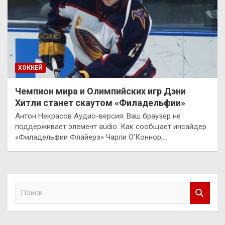
ХОККЕЙ
Чемпион мира и Олимпийских игр Дэни
Хитли станет скаутом «Филадельфии»
Антон Некрасов Аудио-версия: Ваш браузер не
поддерживает элемент audio. Как сообщает инсайдер
«Филадельфии Флайерз» Чарли О’Коннор,…
П
о
и
с