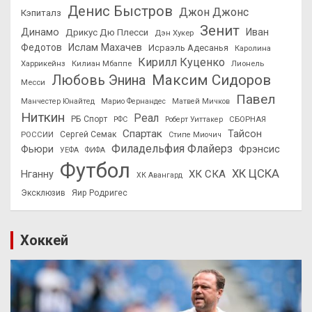
Денис Быстров
Джон Джонс
Кэпиталз
Зенит
Динамо
Иван
Дрикус Дю Плесси
Дэн Хукер
Федотов
Ислам Махачев
Исраэль Адесанья
Каролина
Кирилл Куценко
Харрикейнз
Килиан Мбаппе
Лионель
Максим Сидоров
Любовь Энина
Месси
Павел
Манчестер Юнайтед
Марио Фернандес
Матвей Мичков
Ниткин
Реал
РБ Спорт
СБОРНАЯ
РФС
Роберт Уиттакер
Спартак
Тайсон
РОССИИ
Сергей Семак
Стипе Миочич
Филадельфия Флайерз
Фьюри
Фрэнсис
УЕФА
ФИФА
Футбол
ХК ЦСКА
ХК СКА
Нганну
ХК Авангард
Эксклюзив
Яир Родригес
Хоккей