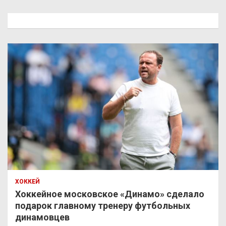
с
к
ХОККЕЙ
Хоккейное московское «Динамо» сделало
подарок главному тренеру футбольных
динамовцев