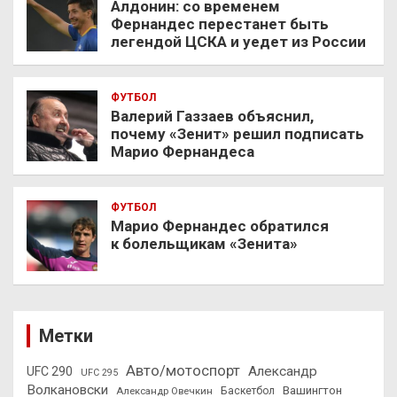
Алдонин: со временем
Фернандес перестанет быть
легендой ЦСКА и уедет из России
ФУТБОЛ
Валерий Газзаев объяснил,
почему «Зенит» решил подписать
Марио Фернандеса
ФУТБОЛ
Марио Фернандес обратился
к болельщикам «Зенита»
Метки
Авто/мотоспорт
Александр
UFC 290
UFC 295
Волкановски
Вашингтон
Александр Овечкин
Баскетбол