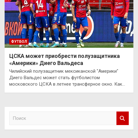
ФУТБОЛ
ЦСКА может приобрести полузащитника
«Америки» Диего Вальдеса
Чилийский полузащитник мексиканской "Америки"
Диего Вальдес может стать футболистом
московского ЦСКА в летнее трансферное окно. Как…
П
о
и
с