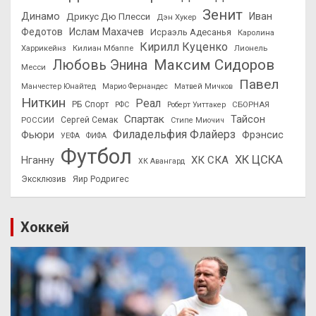
Зенит
Динамо
Иван
Дрикус Дю Плесси
Дэн Хукер
Федотов
Ислам Махачев
Исраэль Адесанья
Каролина
Кирилл Куценко
Харрикейнз
Килиан Мбаппе
Лионель
Максим Сидоров
Любовь Энина
Месси
Павел
Манчестер Юнайтед
Марио Фернандес
Матвей Мичков
Ниткин
Реал
РБ Спорт
СБОРНАЯ
РФС
Роберт Уиттакер
Спартак
Тайсон
РОССИИ
Сергей Семак
Стипе Миочич
Филадельфия Флайерз
Фьюри
Фрэнсис
УЕФА
ФИФА
Футбол
ХК ЦСКА
ХК СКА
Нганну
ХК Авангард
Эксклюзив
Яир Родригес
Хоккей