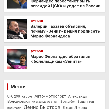
Фернандес перестанет быть
легендой ЦСКА и уедет из России
ФУТБОЛ
Валерий Газзаев объяснил,
почему «Зенит» решил подписать
Марио Фернандеса
ФУТБОЛ
Марио Фернандес обратился
к болельщикам «Зенита»
Метки
Авто/мотоспорт
Александр
UFC 290
UFC 295
Волкановски
Вашингтон
Александр Овечкин
Баскетбол
Денис Быстров
Джон Джонс
Кэпиталз