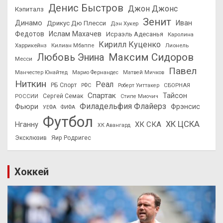
Денис Быстров
Джон Джонс
Кэпиталз
Зенит
Динамо
Иван
Дрикус Дю Плесси
Дэн Хукер
Федотов
Ислам Махачев
Исраэль Адесанья
Каролина
Кирилл Куценко
Харрикейнз
Килиан Мбаппе
Лионель
Максим Сидоров
Любовь Энина
Месси
Павел
Манчестер Юнайтед
Марио Фернандес
Матвей Мичков
Ниткин
Реал
РБ Спорт
СБОРНАЯ
РФС
Роберт Уиттакер
Спартак
Тайсон
РОССИИ
Сергей Семак
Стипе Миочич
Филадельфия Флайерз
Фьюри
Фрэнсис
УЕФА
ФИФА
Футбол
ХК ЦСКА
ХК СКА
Нганну
ХК Авангард
Эксклюзив
Яир Родригес
Хоккей