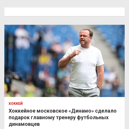
с
к
ХОККЕЙ
Хоккейное московское «Динамо» сделало
подарок главному тренеру футбольных
динамовцев