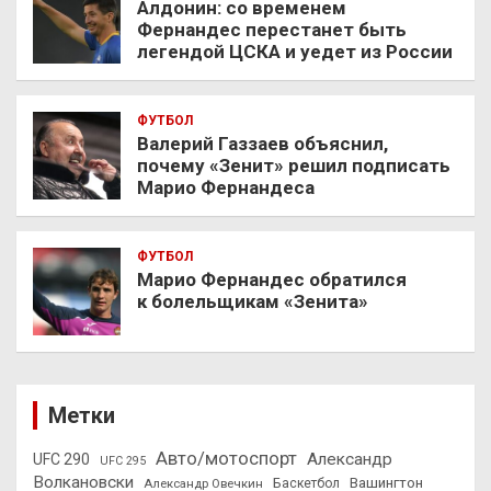
Алдонин: со временем
Фернандес перестанет быть
легендой ЦСКА и уедет из России
ФУТБОЛ
Валерий Газзаев объяснил,
почему «Зенит» решил подписать
Марио Фернандеса
ФУТБОЛ
Марио Фернандес обратился
к болельщикам «Зенита»
Метки
Авто/мотоспорт
Александр
UFC 290
UFC 295
Волкановски
Вашингтон
Александр Овечкин
Баскетбол